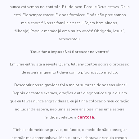
nunca estivemos no controle. E tudo bem. Porque Deus estava. Deus
está. Ele sempre esteve. Ele nos fortalece. E nós não precisamos
mais chorar! Nossa família cresceu! Sejam bem-vindos,
filhos(a)!Papai e mamãe já ama muito vocês! Obrigada, Jesus”,
acrescentou.
‘Deus faz o impossível florescer no ventre’
Em uma entrevista à revista Quem, Julliany contou sobre o processo
de espera enquanto lidava com o prognóstico médico.
“Descobrir nossa gravidez foi a maior surpresa de nossas vidas!
Depois de tantos exames, orações e até diagnósticos que diziam
que eu talvez nunca engravidasse, eu já tinha colocado meu coração
no lugar da espera, não uma espera ansiosa, mas uma espera
rendida”, relatou a
cantora
.
“Tinha endometriose grave e, no fundo, o medo de não conseguir
ser mãe me acompanhava. Mas eu orava, chorava e seguia crendo.