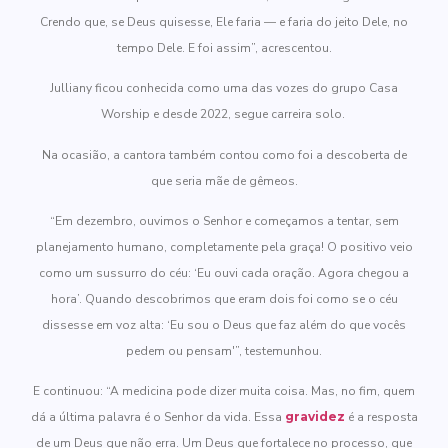
Crendo que, se Deus quisesse, Ele faria — e faria do jeito Dele, no
tempo Dele. E foi assim”, acrescentou.
Julliany ficou conhecida como uma das vozes do grupo Casa
Worship e desde 2022, segue carreira solo.
Na ocasião, a cantora também contou como foi a descoberta de
que seria mãe de gêmeos.
“Em dezembro, ouvimos o Senhor e começamos a tentar, sem
planejamento humano, completamente pela graça! O positivo veio
como um sussurro do céu: ‘Eu ouvi cada oração. Agora chegou a
hora’. Quando descobrimos que eram dois foi como se o céu
dissesse em voz alta: ‘Eu sou o Deus que faz além do que vocês
pedem ou pensam'”, testemunhou.
E continuou: “A medicina pode dizer muita coisa. Mas, no fim, quem
dá a última palavra é o Senhor da vida. Essa
gravidez
é a resposta
de um Deus que não erra. Um Deus que fortalece no processo, que