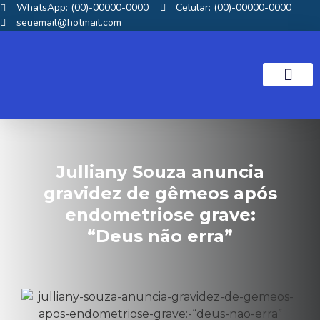
WhatsApp: (00)-00000-0000
Celular: (00)-00000-0000
seuemail@hotmail.com
NOTICIAS GOS
Julliany Souza anuncia
gravidez de gêmeos após
endometriose grave:
“Deus não erra”