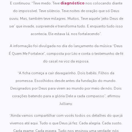
E continuou: “Teve medo. Teve
diagnóstico
nos colocando diante
do impossível. Teve silêncio. Teve noites de oração que só Deus
ouviu. Mas, também teve milagres. Muitos. Teve aquele ‘jeito Deus de
ser’ que invade, surpreende e transforma tudo. E enquanto tudo isso
acontecia, Ele estava lá, nos fortalecendo”.
A informação foi divulgada no dia do lançamento da música “Deus
É Quem Me Fortalece”, composta por Léo e conta o testemunho de fé
do casal na voz da esposa.
“A ficha começa a cair devagarinho. Dois bebês. Filhos da
promessa. Escolhidos desde antes da fundação do mundo.
Designados por Deus para virem ao mundo por meio de nós. Dois
corações batendo para a glória Dele a cada compasso”, afirmou
Julliany.
“Ainda vamos compartilhar com vocês todos os detalhes do que já
vivemos até aqui. Tudo o que Deus já fez. Cada alegria. Cada susto.
Cada exame. Cada espera. Tudo nos ensinou uma verdade: nós