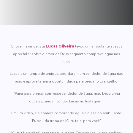
O jovem evangelista
Lucas Oliveira
levou um ambulante a Jesus
após falar sobre o amor de Deus enquanto comprava água nas
ruas.
Lucas e um grupo de amigos abordaram um vendedor de água nas
ruas e aproveitaram a oportunidade para pregar o Evangelho.
“Parei para brincar com esse vendedor de água, mas Deus tinha
outros planos”, contou Lucas no Instagram.
Em um vídeo, ele aparece comprando água e disse ao ambulante:
“Eu sou da tropa de JC, eu falei para você”.
“JC, eu tô por fora”, respondeu o rapaz. Em seguida, Lucas explicou: