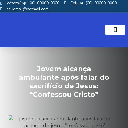
WhatsApp: (00)-00000-0000
Celular: (00)-00000-0000
seuemail@hotmail.com
NOTICIAS GOS
Jovem alcança
ambulante após falar do
sacrifício de Jesus:
“Confessou Cristo”