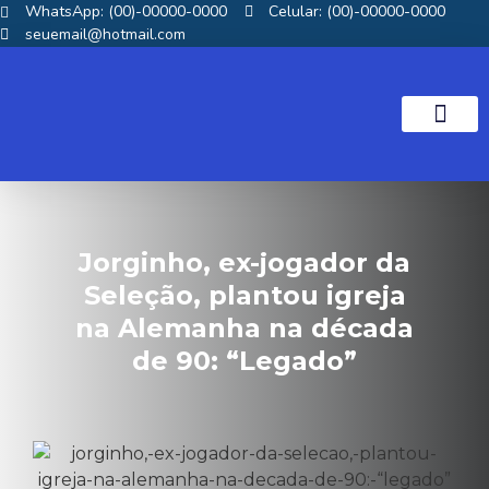
WhatsApp: (00)-00000-0000
Celular: (00)-00000-0000
seuemail@hotmail.com
NOTICIAS GOS
Jorginho, ex-jogador da
Seleção, plantou igreja
na Alemanha na década
de 90: “Legado”