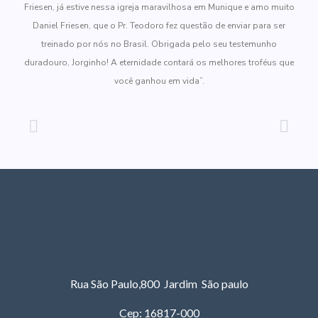
Friesen, já estive nessa igreja maravilhosa em Munique e amo muito
Daniel Friesen, que o Pr. Teodoro fez questão de enviar para ser
treinado por nós no Brasil. Obrigada pelo seu testemunho
duradouro, Jorginho! A eternidade contará os melhores troféus que
você ganhou em vida”.
Rua São Paulo,800 Jardim São paulo
Cep: 16817-000