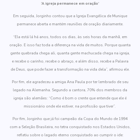
‘A igreja permanece em oração’
Em seguida, Jorginho contou que a Igreja Evangélica de Munique
permanece aberta e mantém reuniões de oração diariamente.
“Ela está lá há anos, todos os dias, às seis horas da manhã, em
oração. E isso faz toda a diferença na vida de muitos. Porque quanta
gente quebrada chega ali, quanta gente machucada chega na igreja,
e recebe o carinho, recebe o abraço, e além disso, recebe a Palavra
de Deus, que pode fazer a transformação na vida dela”, afirmou ele.
Por fim, ele agradeceu a amiga Ana Paula por ter lembrado de seu
legado na Alemanha.
Segundo a cantora, 70% dos membros da
igreja são alemães: “Como é bom o crente que entende que ele é
missionário onde ele estiver, na profissão que tiver”.
Por fim, Jorginho que já foi campeão da Copa do Mundo de 1994
com a Seleção Brasileira, no tetra conquistado nos Estados Unidos,
refletiu sobre o legado eterno conquistado ao cumprir o ide: