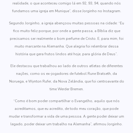
realidade, o que aconteceu comigo lá em 92, 93, 94, quando nós
fundamos uma igreja em Munique”, disse Jorginho no Instagram.
Segundo Jorginho, a igreja abençoou muitas pessoas na cidade: “Eu
fico muito feliz porque, por onde a gente passa, a Bíblia diz que
precisamos ser realmente o bom perfume de Cristo. E, para mim, foi
muito marcante na Alemanha. Que alegria foi relembrar dessa
história que gera frutos lindos até hoje, para glória de Deus”.
Ele destacou que trabalhou ao lado de outros atletas de diferentes
nações, como os ex-jogadores de futebol Rune Bratseth, da
Noruega, e Wynton Rufer, da Nova Zelândia, que foi centroavante do
time Werder Bremen.
“Como é bom poder compartilhar o Evangelho, aquilo que nós
acreditamos, que eu
acredito, de todo meu coração, que pode
mudar e transformar a vida de uma pessoa. A gente poder deixar um
legado, poder deixar um trabalho na Alemanha”, afirmou Jorginho.