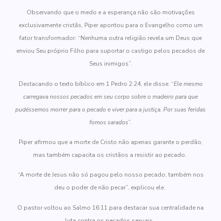
Observando que o medo e a esperança não são motivações
exclusivamente cristãs, Piper apontou para o Evangelho como um
fator transformador: “Nenhuma outra religião revela um Deus que
enviou Seu próprio Filho para suportar o castigo pelos pecados de
Seus inimigos”.
Destacando o texto bíblico em 1 Pedro 2:24, ele disse: “
Ele mesmo
carregava nossos pecados em seu corpo sobre o madeiro para que
pudéssemos morrer para o pecado e viver para a justiça. Por suas feridas
fomos sarados
”.
Piper afirmou que a morte de Cristo não apenas garante o perdão,
mas também capacita os cristãos a resistir ao pecado.
“A morte de Jesus não só pagou pelo nosso pecado; também nos
deu o poder de não pecar”, explicou ele.
O pastor voltou ao Salmo 16:11 para destacar sua centralidade na
luta contra os pecados sexuais.