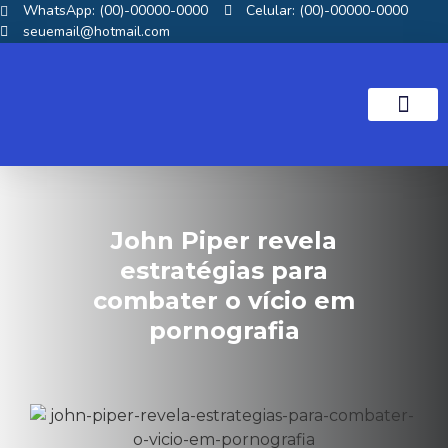
WhatsApp: (00)-00000-0000
Celular: (00)-00000-0000
seuemail@hotmail.com
NOTICIAS GOS
John Piper revela
estratégias para
combater o vício em
pornografia