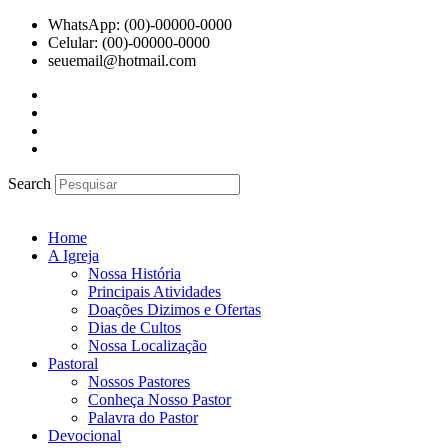
Ir
WhatsApp: (00)-00000-0000
para
Celular: (00)-00000-0000
o
seuemail@hotmail.com
conteúdo
Search
Home
A Igreja
Nossa História
Principais Atividades
Doações Dizimos e Ofertas
Dias de Cultos
Nossa Localização
Pastoral
Nossos Pastores
Conheça Nosso Pastor
Palavra do Pastor
Devocional