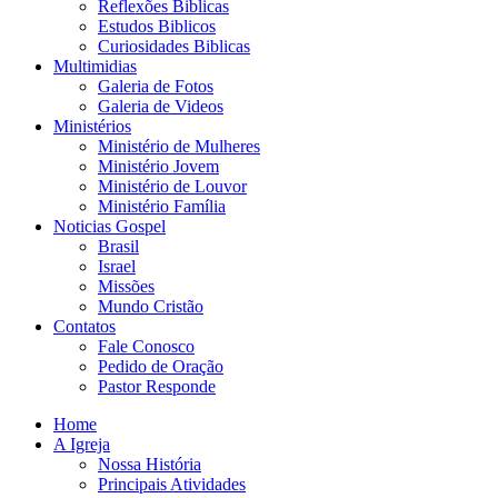
Reflexões Biblicas
Estudos Biblicos
Curiosidades Biblicas
Multimidias
Galeria de Fotos
Galeria de Videos
Ministérios
Ministério de Mulheres
Ministério Jovem
Ministério de Louvor
Ministério Família
Noticias Gospel
Brasil
Israel
Missões
Mundo Cristão
Contatos
Fale Conosco
Pedido de Oração
Pastor Responde
Home
A Igreja
Nossa História
Principais Atividades