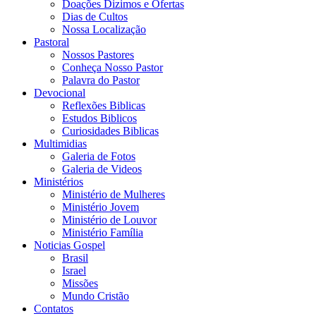
Doações Dizimos e Ofertas
Dias de Cultos
Nossa Localização
Pastoral
Nossos Pastores
Conheça Nosso Pastor
Palavra do Pastor
Devocional
Reflexões Biblicas
Estudos Biblicos
Curiosidades Biblicas
Multimidias
Galeria de Fotos
Galeria de Videos
Ministérios
Ministério de Mulheres
Ministério Jovem
Ministério de Louvor
Ministério Família
Noticias Gospel
Brasil
Israel
Missões
Mundo Cristão
Contatos