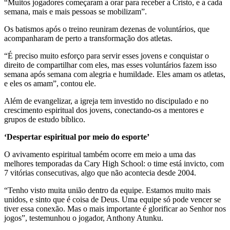
“Muitos jogadores começaram a orar para receber a Cristo, e a cada
semana, mais e mais pessoas se mobilizam”.
Os batismos após o treino reuniram dezenas de voluntários, que
acompanharam de perto a transformação dos atletas.
“É preciso muito esforço para servir esses jovens e conquistar o
direito de compartilhar com eles, mas esses voluntários fazem isso
semana após semana com alegria e humildade. Eles amam os atletas,
e eles os amam”, contou ele.
Além de evangelizar, a igreja tem investido no discipulado e no
crescimento espiritual dos jovens, conectando-os a mentores e
grupos de estudo bíblico.
‘Despertar espiritual por meio do esporte’
O avivamento espiritual também ocorre em meio a uma das
melhores temporadas da Cary High School: o time está invicto, com
7 vitórias consecutivas, algo que não acontecia desde 2004.
“Tenho visto muita união dentro da equipe. Estamos muito mais
unidos, e sinto que é coisa de Deus. Uma equipe só pode vencer se
tiver essa conexão. Mas o mais importante é glorificar ao Senhor nos
jogos”, testemunhou o jogador, Anthony Atunku.