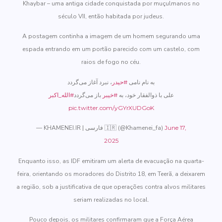
Khaybar – uma antiga cidade conquistada por muçulmanos no
século VII, então habitada por judeus.
A postagem continha a imagem de um homem segurando uma
espada entrando em um portão parecido com um castelo, com
raios de fogo no céu.
به نام نامی
#حیدر
، نبرد آغاز می‌گردد
علی با ذوالفقار خود، به
#خیبر
باز می‌گردد
#الله_اکبر
pic.twitter.com/yGYrXUDGoK
— KHAMENEI.IR | فارسی 🇮🇷 (@Khamenei_fa)
June 17,
2025
Enquanto isso, as IDF emitiram um alerta de evacuação na quarta-
feira, orientando os moradores do Distrito 18, em Teerã, a deixarem
a região, sob a justificativa de que operações contra alvos militares
seriam realizadas no local.
Pouco depois, os militares confirmaram que a Força Aérea