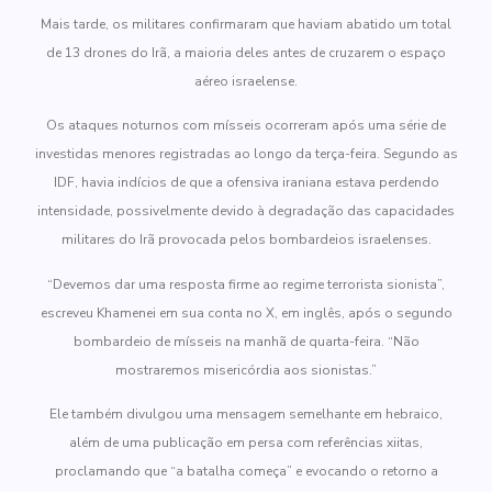
Mais tarde, os militares confirmaram que haviam abatido um total
de 13 drones do Irã, a maioria deles antes de cruzarem o espaço
aéreo israelense.
Os ataques noturnos com mísseis ocorreram após uma série de
investidas menores registradas ao longo da terça-feira. Segundo as
IDF, havia indícios de que a ofensiva iraniana estava perdendo
intensidade, possivelmente devido à degradação das capacidades
militares do Irã provocada pelos bombardeios israelenses.
“Devemos dar uma resposta firme ao regime terrorista sionista”,
escreveu Khamenei em sua conta no X, em inglês, após o segundo
bombardeio de mísseis na manhã de quarta-feira. “Não
mostraremos misericórdia aos sionistas.”
Ele também divulgou uma mensagem semelhante em hebraico,
além de uma publicação em persa com referências xiitas,
proclamando que “a batalha começa” e evocando o retorno a