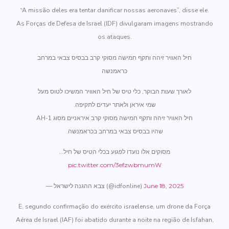
“A missão deles era tentar danificar nossas aeronaves”, disse ele.
As Forças de Defesa de Israel (IDF) divulgaram imagens mostrando
os ataques.
חיל האוויר זיהה ותקף חמישה מסוקי קרב בבסיס צבאי במרחב
כראמנשה
לאורך שעות הבוקר, כלי טיס של חיל האוויר המשיכו לטוס מעל
שמי איראן ולאתר יעדים לתקיפה.
חיל האוויר זיהה ותקף חמישה מסוקי קרב איראניים מסוג AH-1
שהיו בבסיס צבאי במרחב בכראמנשה.
מסוקים אלו נועדו לפגוע בכלי הטיס של חיל…
pic.twitter.com/3efzwbmumW
— צבא ההגנה לישראל (@idfonline)
June 18, 2025
E, segundo confirmação do exército israelense, um drone da Força
Aérea de Israel (IAF) foi abatido durante a noite na região de Isfahan,