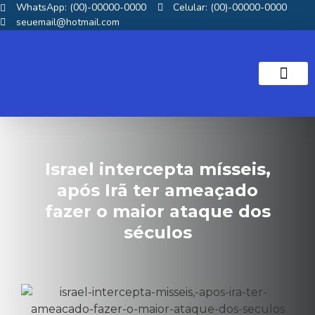
WhatsApp: (00)-00000-0000
Celular: (00)-00000-0000
seuemail@hotmail.com
NOTICIAS GOS
Israel intercepta mísseis,
após Irã ter ameaçado
fazer o maior ataque dos
séculos