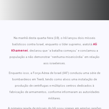
Na manhã desta quarta-feira (18), o Irã lançou dois mísseis
balísticos contra Israel, enquanto o líder supremo, aiatolá
Ali
Khamenei
, declarou que “a batalha começou” e conclamou a
população a não demonstrar “nenhuma misericórdia” em relação
aos israelenses.
Enquanto isso, a Força Aérea de Israel (IAF) conduziu uma série de
bombardeios em Teerã, tendo como alvos uma instalação de
produção de centrífugas e múltiplos centros dedicados à
fabricação de armamentos, conforme informaram as autoridades
militares.
A primeira rajada de mísseis do Irã soou sirenes em amplas regiões