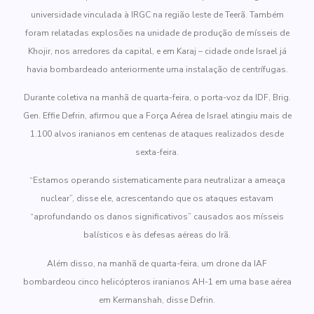
universidade vinculada à IRGC na região leste de Teerã. Também
foram relatadas explosões na unidade de produção de mísseis de
Khojir, nos arredores da capital, e em Karaj – cidade onde Israel já
havia bombardeado anteriormente uma instalação de centrífugas.
Durante coletiva na manhã de quarta-feira, o porta-voz da IDF, Brig.
Gen. Effie Defrin, afirmou que a Força Aérea de Israel atingiu mais de
1.100 alvos iranianos em centenas de ataques realizados desde
sexta-feira.
“Estamos operando sistematicamente para neutralizar a ameaça
nuclear”, disse ele, acrescentando que os ataques estavam
“aprofundando os danos significativos” causados ​​aos mísseis
balísticos e às defesas aéreas do Irã.
Além disso, na manhã de quarta-feira, um drone da IAF
bombardeou cinco helicópteros iranianos AH-1 em uma base aérea
em Kermanshah, disse Defrin.