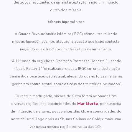
destroços resultantes de uma interceptação, e não um impacto
direto dos mísseis.
Mísseis hipersônicos
A Guarda Revolucionária Islâmica (IRGC) afirmou ter utilizado
mísseis hipersônicos nos ataques, alegação que Israel contesta,
negando que o Irã disponha desse tipo de armamento.
“A 11ª onda da orgulhosa Operação Promessa Honesta 3 usando
mísseis Fattah-1” foi realizada, disse a IRGC em uma declaração
transmitida pela televisão estatal, alegando que as forças iranianas
“ganharam controle total sobre os céus dos territórios ocupados”.
Durante a madrugada, sirenes de alerta foram acionadas em
diversas regiões: nas proximidades do
Mar Morto
, por suspeita
de infiltração de drones; pouco antes das 6h, em comunidades do
norte de Israel; logo após as 9h, nas Colinas de Golã; e mais uma
vez nessa mesma região por volta das 10h.