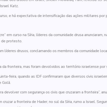
srael Katz.
rso, e há expectativa de intensificação das ações militares por p
 em curso na Síria, líderes da comunidade drusa anunciaram, na q
a de protesto.
eram líderes drusos, conclamando os membros da comunidade local 
da fronteira, mas foram devolvidos ao território israelense por
inta-feira, quando as IDF confirmaram que diversos civis israelens
e Golã.
devolver com segurança os civis que cruzaram a fronteira”, anunc
uzar a fronteira de Hader, no sul da Síria, rumo a Israel. Segu