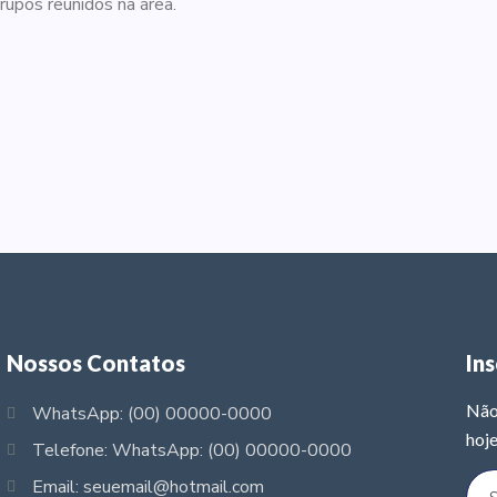
grupos reunidos na área.
Nossos Contatos
In
Não
WhatsApp: (00) 00000-0000
hoje
Telefone: WhatsApp: (00) 00000-0000
Email: seuemail@hotmail.com