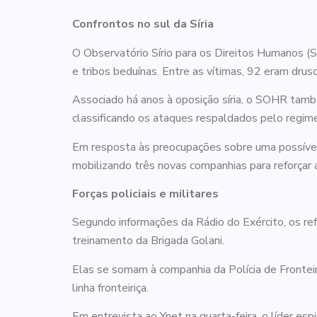
Confrontos no sul da Síria
O Observatório Sírio para os Direitos Humanos (
e tribos beduínas. Entre as vítimas, 92 eram dru
Associado há anos à oposição síria, o SOHR também
classificando os ataques respaldados pelo regim
Em resposta às preocupações sobre uma possível mi
mobilizando três novas companhias para reforçar a
Forças policiais e militares
Segundo informações da Rádio do Exército, os refo
treinamento da Brigada Golani.
Elas se somam à companhia da Polícia de Fronteira
linha fronteiriça.
Em entrevista ao Ynet na quarta-feira, o líder esp