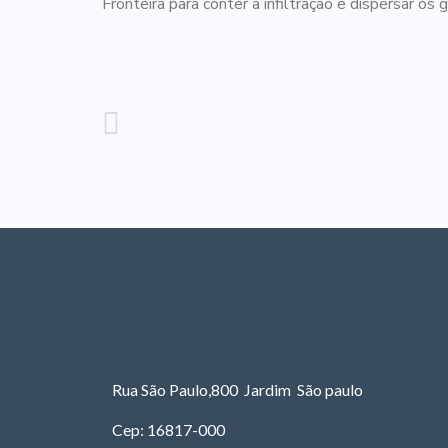
Fronteira para conter a infiltração e dispersar os 
Rua São Paulo,800 Jardim São paulo
Cep: 16817-000