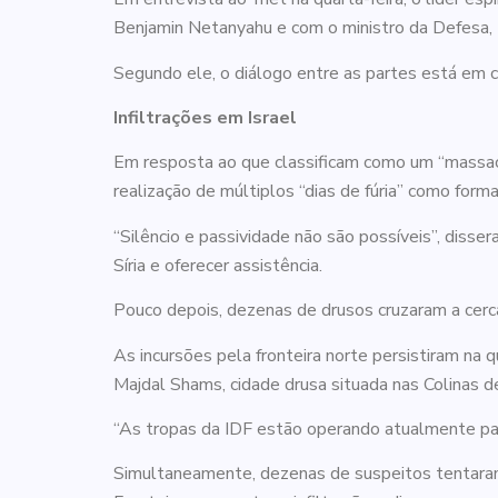
Benjamin Netanyahu e com o ministro da Defesa, I
Segundo ele, o diálogo entre as partes está em cu
Infiltrações em Israel
Em resposta ao que classificam como um “massacre”
realização de múltiplos “dias de fúria” como form
“Silêncio e passividade não são possíveis”, diss
Síria e oferecer assistência.
Pouco depois, dezenas de drusos cruzaram a cerca 
As incursões pela fronteira norte persistiram na qu
Majdal Shams, cidade drusa situada nas Colinas d
“As tropas da IDF estão operando atualmente para 
Simultaneamente, dezenas de suspeitos tentaram cr