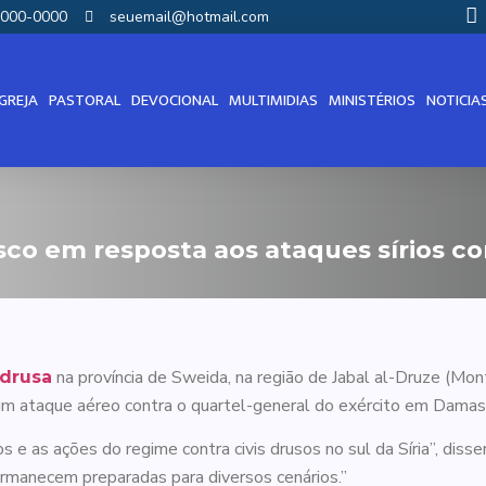
00000-0000
seuemail@hotmail.com
IGREJA
PASTORAL
DEVOCIONAL
MULTIMIDIAS
MINISTÉRIOS
NOTICIA
co em resposta aos ataques sírios c
na província de Sweida, na região de Jabal al-Druze (Mont
drusa
), um ataque aéreo contra o quartel-general do exército em Damas
 as ações do regime contra civis drusos no sul da Síria”, disse
permanecem preparadas para diversos cenários.”