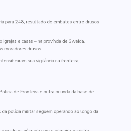
ria para 248, resultado de embates entre drusos
 igrejas e casas – na província de Sweida,
os moradores drusos.
nsificaram sua vigilância na fronteira,
olícia de Fronteira e outra oriunda da base de
as da polícia militar seguem operando ao longo da
se reunido na véspera com o primeiro-ministro