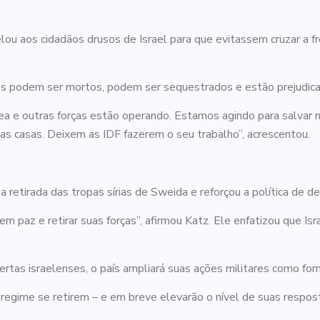
lou aos cidadãos drusos de Israel para que evitassem cruzar a f
ês podem ser mortos, podem ser sequestrados e estão prejudica
ea e outras forças estão operando. Estamos agindo para salvar n
as casas. Deixem as IDF fazerem o seu trabalho”, acrescentou.
 a retirada das tropas sírias de Sweida e reforçou a política de des
m paz e retirar suas forças”, afirmou Katz. Ele enfatizou que Is
lertas israelenses, o país ampliará suas ações militares como for
o regime se retirem – e em breve elevarão o nível de suas resp