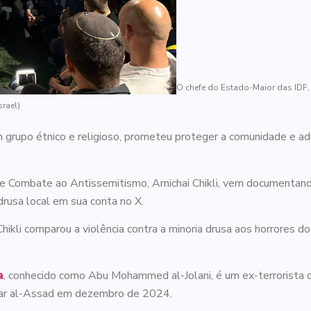
O chefe do Estado-Maior das IDF
srael)
um grupo étnico e religioso, prometeu proteger a comunidade e ad
a e Combate ao Antissemitismo, Amichai Chikli, vem documentan
drusa local em sua conta no X.
hikli comparou a violência contra a minoria drusa aos horrores 
, conhecido como Abu Mohammed al-Jolani, é um ex-terrorista 
a
har al-Assad em dezembro de 2024.