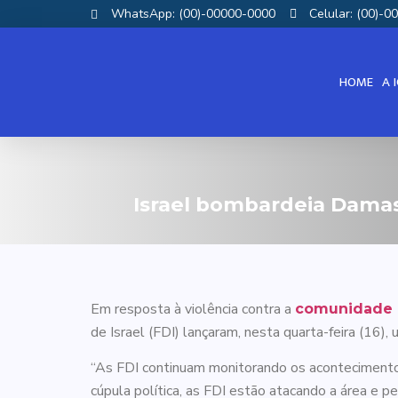
WhatsApp: (00)-00000-0000
Celular: (00)-
HOME
A 
Israel bombardeia Damas
Em resposta à violência contra a
comunidade 
de Israel (FDI) lançaram, nesta quarta-feira (16
“As FDI continuam monitorando os acontecimentos e
cúpula política, as FDI estão atacando a área e 