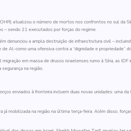
SOHR) atualizou o número de mortos nos confrontos no sul da Sí
sos – sendo 21 executados por forças do regime.
 denunciou a ampla destruição de infraestrutura civil – incluindo
e de Al-como uma ofensiva contra a “dignidade e propriedade” d
gração em massa de drusos israelenses rumo à Síria, as IDF inte
 segurança na região.
rços enviados à fronteira incluem duas novas unidades: uma da P
 já mobilizada na região na última terça-feira. Além disso, forç
iritual dos drusos em Israel, Sheikh Mowafaq Tarif, revelou ter 