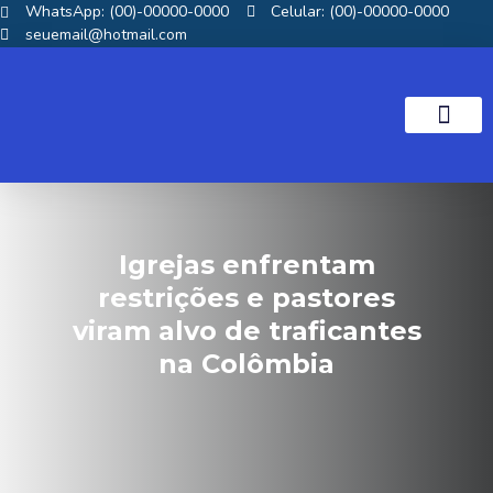
WhatsApp: (00)-00000-0000
Celular: (00)-00000-0000
seuemail@hotmail.com
NOTICIAS GOS
Igrejas enfrentam
restrições e pastores
viram alvo de traficantes
na Colômbia