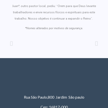
Juan*, outro pastor local, pediu: “Orem para que Deus levante
trabalhadores e envie recursos físicos e espirituais para este
trabalho. Nosso objetivo é continuar a expandir o Reino”.
*Nomes alterados por motivos de segurança.
Rua São Paulo,800 Jardim São paulo
Cep: 16817-000