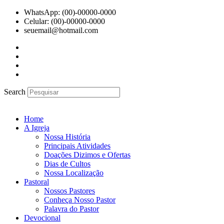
Ir
WhatsApp: (00)-00000-0000
para
Celular: (00)-00000-0000
o
seuemail@hotmail.com
conteúdo
Search
Home
A Igreja
Nossa História
Principais Atividades
Doações Dizimos e Ofertas
Dias de Cultos
Nossa Localização
Pastoral
Nossos Pastores
Conheça Nosso Pastor
Palavra do Pastor
Devocional