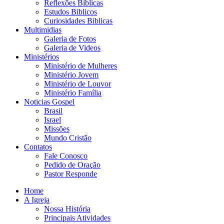
Reflexões Biblicas
Estudos Biblicos
Curiosidades Biblicas
Multimidias
Galeria de Fotos
Galeria de Videos
Ministérios
Ministério de Mulheres
Ministério Jovem
Ministério de Louvor
Ministério Família
Noticias Gospel
Brasil
Israel
Missões
Mundo Cristão
Contatos
Fale Conosco
Pedido de Oração
Pastor Responde
Home
A Igreja
Nossa História
Principais Atividades