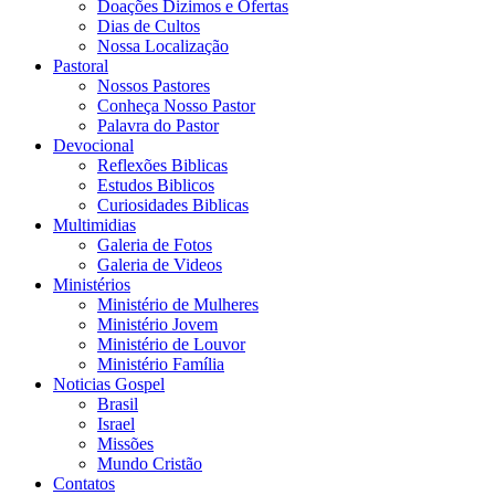
Doações Dizimos e Ofertas
Dias de Cultos
Nossa Localização
Pastoral
Nossos Pastores
Conheça Nosso Pastor
Palavra do Pastor
Devocional
Reflexões Biblicas
Estudos Biblicos
Curiosidades Biblicas
Multimidias
Galeria de Fotos
Galeria de Videos
Ministérios
Ministério de Mulheres
Ministério Jovem
Ministério de Louvor
Ministério Família
Noticias Gospel
Brasil
Israel
Missões
Mundo Cristão
Contatos