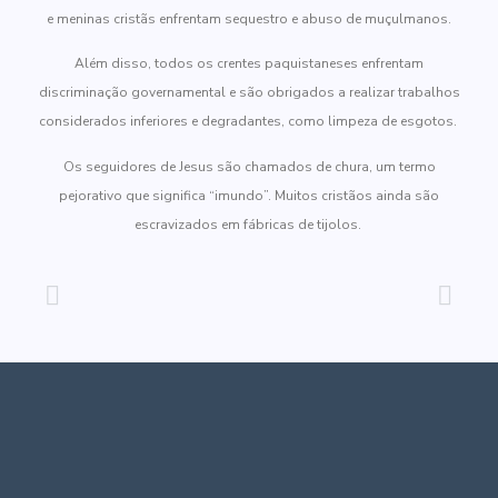
e meninas cristãs enfrentam sequestro e abuso de muçulmanos.
Além disso, todos os crentes paquistaneses enfrentam
discriminação governamental e são obrigados a realizar trabalhos
considerados inferiores e degradantes, como limpeza de esgotos.
Os seguidores de Jesus são chamados de chura, um termo
pejorativo que significa “imundo”. Muitos cristãos ainda são
escravizados em fábricas de tijolos.