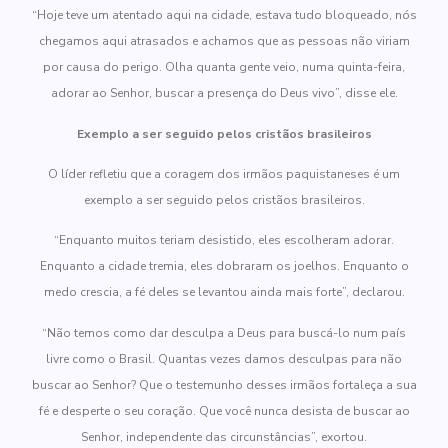
“Hoje teve um atentado aqui na cidade, estava tudo bloqueado, nós
chegamos aqui atrasados e achamos que as pessoas não viriam
por causa do perigo. Olha quanta gente veio, numa quinta-feira,
adorar ao Senhor, buscar a presença do Deus vivo”, disse ele.
Exemplo a ser seguido pelos cristãos brasileiros
O líder refletiu que a coragem dos irmãos paquistaneses é um
exemplo a ser seguido pelos cristãos brasileiros.
“Enquanto muitos teriam desistido, eles escolheram adorar.
Enquanto a cidade tremia, eles dobraram os joelhos. Enquanto o
medo crescia, a fé deles se levantou ainda mais forte”, declarou.
“Não temos como dar desculpa a Deus para buscá-lo num país
livre como o Brasil. Quantas vezes damos desculpas para não
buscar ao Senhor? Que o testemunho desses irmãos fortaleça a sua
fé e desperte o seu coração. Que você nunca desista de buscar ao
Senhor, independente das circunstâncias”, exortou.