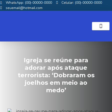
WhatsApp: (00)-00000-0000
Celular: (00)-00000-0000
seuemail@hotmail.com
NOTICIAS GOS
Igreja se reúne para
adorar após ataque
terrorista: ‘Dobraram os
joelhos em meio ao
medo’