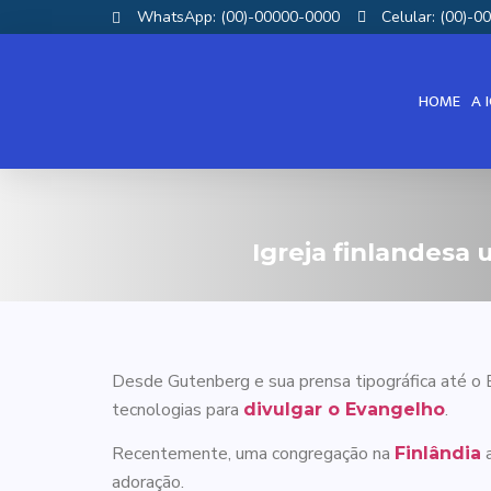
WhatsApp: (00)-00000-0000
Celular: (00)-
HOME
A 
Igreja finlandesa 
Desde Gutenberg e sua prensa tipográfica até o E
tecnologias para
.
divulgar o Evangelho
Recentemente, uma congregação na
a
Finlândia
adoração.