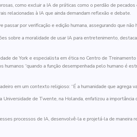
orosas, como excluir a IA de práticas como o perdão de pecados 
rais relacionadas à IA que ainda demandam reflexão e debate.
 passar por verificação e edição humana, assegurando que não haj
ões sobre a moralidade de usar IA para entretenimento, destac
idade de York e especialista em ética no Centro de Treinament
r os humanos “quando a função desempenhada pelo humano é estr
deiro em um contexto religioso: “É a humanidade que agrega val
na Universidade de Twente, na Holanda, enfatizou a importância d
ar esses processos de IA, desenvolvê-la e projetá-la de maneira r