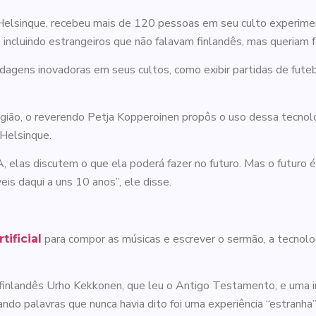
 em Helsinque, recebeu mais de 120 pessoas em seu culto experim
, incluindo estrangeiros que não falavam finlandês, mas queriam f
dagens inovadoras em seus cultos, como exibir partidas de futeb
igião, o reverendo Petja Kopperoinen propôs o uso dessa tecnolo
 Helsinque.
elas discutem o que ela poderá fazer no futuro. Mas o futuro é
is daqui a uns 10 anos”, ele disse.
para compor as músicas e escrever o sermão, a tecnolo
tificial
finlandês Urho Kekkonen, que leu o Antigo Testamento, e uma i
ando palavras que nunca havia dito foi uma experiência “estranh