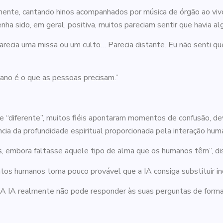
ivamente, cantando hinos acompanhados por música de órgão ao v
 sido, em geral, positiva, muitos pareciam sentir que havia alg
parecia uma missa ou um culto… Parecia distante. Eu não senti q
mano é o que as pessoas precisam.”
e “diferente”, muitos fiéis apontaram momentos de confusão, devi
a da profundidade espiritual proporcionada pela interação hum
s, embora faltasse aquele tipo de alma que os humanos têm”, di
s humanos torna pouco provável que a IA consiga substituir ind
 IA realmente não pode responder às suas perguntas de forma es