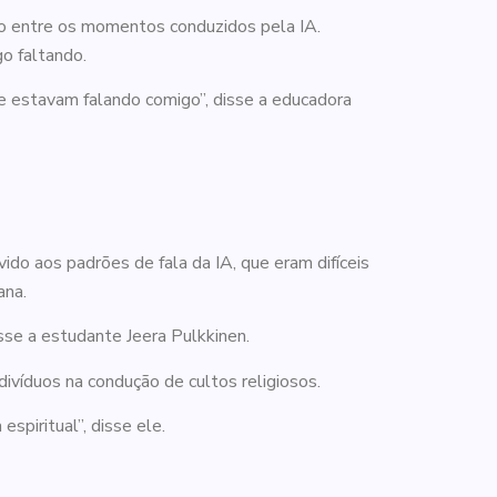
ivo entre os momentos conduzidos pela IA.
o faltando.
ue estavam falando comigo”, disse a educadora
do aos padrões de fala da IA, que eram difíceis
ana.
sse a estudante Jeera Pulkkinen.
ivíduos na condução de cultos religiosos.
piritual”, disse ele.