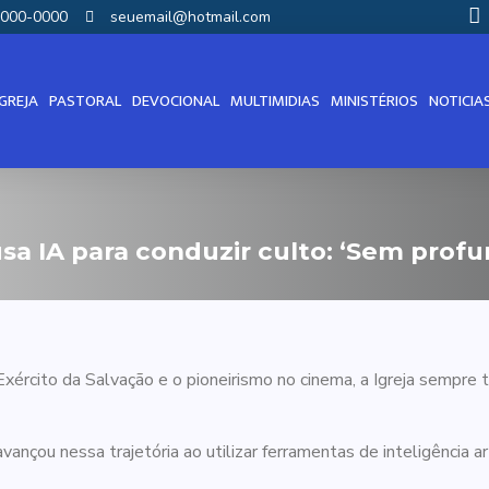
00000-0000
seuemail@hotmail.com
IGREJA
PASTORAL
DEVOCIONAL
MULTIMIDIAS
MINISTÉRIOS
NOTICIA
usa IA para conduzir culto: ‘Sem profu
xército da Salvação e o pioneirismo no cinema, a Igreja sempre 
vançou nessa trajetória ao utilizar ferramentas de inteligência art