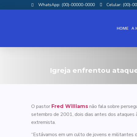
WhatsApp: (00)-00000-0000
Celular: (00)-
HOME
A 
Igreja enfrentou ataque 
O pastor
não fala sobre persegu
Fred Williams
setembro de 2001, dois dias antes dos ataques à
extremista.
“Estávamos em um culto de jovens e militantes de