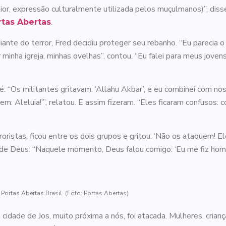
Maior, expressão culturalmente utilizada pelos muçulmanos)”, dis
.
tas Abertas
iante do terror, Fred decidiu proteger seu rebanho. “Eu parecia
nha igreja, minhas ovelhas”, contou. “Eu falei para meus jovens:
: “Os militantes gritavam: ‘Allahu Akbar’, e eu combinei com noss
: Aleluia!’”, relatou. E assim fizeram. “Eles ficaram confusos:
ristas, ficou entre os dois grupos e gritou: ‘Não os ataquem! 
oz de Deus: “Naquele momento, Deus falou comigo: ‘Eu me fiz hom
Portas Abertas Brasil. (Foto: Portas Abertas)
 cidade de Jos, muito próxima a nós, foi atacada. Mulheres, cri