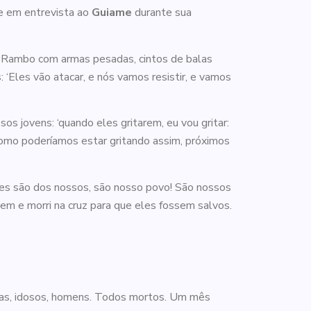
se em entrevista ao
Guiame
durante sua
 o Rambo com armas pesadas, cintos de balas
 ‘Eles vão atacar, e nós vamos resistir, e vamos
os jovens: ‘quando eles gritarem, eu vou gritar:
 como poderíamos estar gritando assim, próximos
Eles são dos nossos, são nosso povo! São nossos
em e morri na cruz para que eles fossem salvos.
anças, idosos, homens. Todos mortos. Um mês