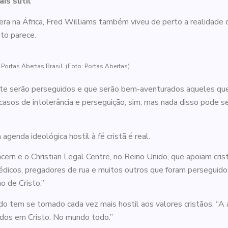
is sutil”
ra na África, Fred Williams também viveu de perto a realidade 
nto parece.
Portas Abertas Brasil. (Foto: Portas Abertas)
nte serão perseguidos e que serão bem-aventurados aqueles que
casos de intolerância e perseguição, sim, mas nada disso pode s
genda ideológica hostil à fé cristã é real.
cern e o Christian Legal Centre, no Reino Unido, que apoiam crist
 médicos, pregadores de rua e muitos outros que foram persegui
 de Cristo.”
do tem se tornado cada vez mais hostil aos valores cristãos. “A a
ados em Cristo. No mundo todo.”