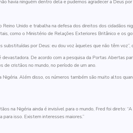
s não havia ninguém dentro dela e pudemos agradecer a Deus por 
o Reino Unido e trabalha na defesa dos direitos dos cidadãos ni
is, como o Ministério de Relações Exteriores Britânico e os go
 substituídas por Deus: eu dou voz àqueles que não têm voz”, 
a é devastadora. De acordo com a pesquisa da Portas Abertas par
s de cristãos no mundo, no período de um ano.
na Nigéria. Além disso, os números também são muito altos quand
s na Nigéria ainda é invisível para o mundo, Fred foi direto: “A m
a para isso. Existem interesses maiores.”