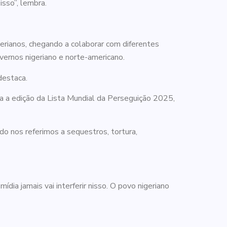
isso”, lembra.
gerianos, chegando a colaborar com diferentes
vernos nigeriano e norte-americano.
destaca.
a a edição da Lista Mundial da Perseguição 2025,
o nos referimos a sequestros, tortura,
ídia jamais vai interferir nisso. O povo nigeriano