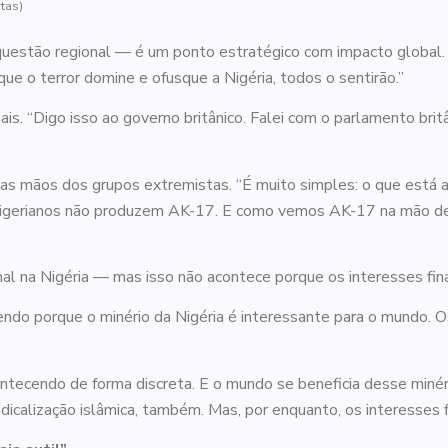
rtas)
questão regional — é um ponto estratégico com impacto global.
ue o terror domine e ofusque a Nigéria, todos o sentirão.”
ais. “Digo isso ao governo britânico. Falei com o parlamento britâ
mãos dos grupos extremistas. “É muito simples: o que está af
s nigerianos não produzem AK-17. E como vemos AK-17 na mão de
nal na Nigéria — mas isso não acontece porque os interesses fin
ndo porque o minério da Nigéria é interessante para o mundo. Os 
ntecendo de forma discreta. E o mundo se beneficia desse minéri
icalização islâmica, também. Mas, por enquanto, os interesses 