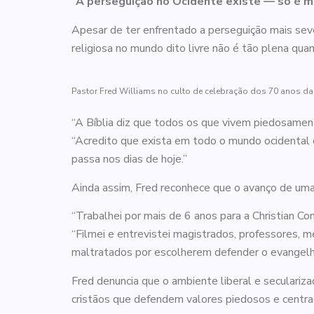
“
A perseguição no Ocidente existe — só é ma
Apesar de ter enfrentado a perseguição mais seve
religiosa no mundo dito livre não é tão plena qua
Pastor Fred Williams no culto de celebração dos 70 anos da 
“A Bíblia diz que todos os que vivem piedosame
“Acredito que exista em todo o mundo ocidental 
passa nos dias de hoje.”
Ainda assim, Fred reconhece que o avanço de uma a
“Trabalhei por mais de 6 anos para a Christian Con
“Filmei e entrevistei magistrados, professores,
maltratados por escolherem defender o evangelho
Fred denuncia que o ambiente liberal e seculariza
cristãos que defendem valores piedosos e centr