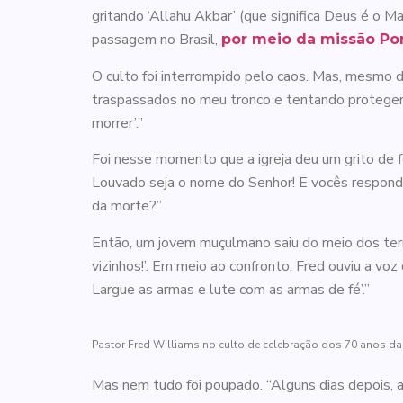
gritando ‘Allahu Akbar’ (que significa Deus é o 
passagem no Brasil,
por meio da missão Por
O culto foi interrompido pelo caos. Mas, mesmo d
traspassados no meu tronco e tentando proteger mi
morrer’.”
Foi nesse momento que a igreja deu um grito de fé
Louvado seja o nome do Senhor! E vocês respondem
da morte?”
Então, um jovem muçulmano saiu do meio dos terro
vizinhos!’. Em meio ao confronto, Fred ouviu a v
Largue as armas e lute com as armas de fé’.”
Pastor Fred Williams no culto de celebração dos 70 anos da 
Mas nem tudo foi poupado. “Alguns dias depois, a