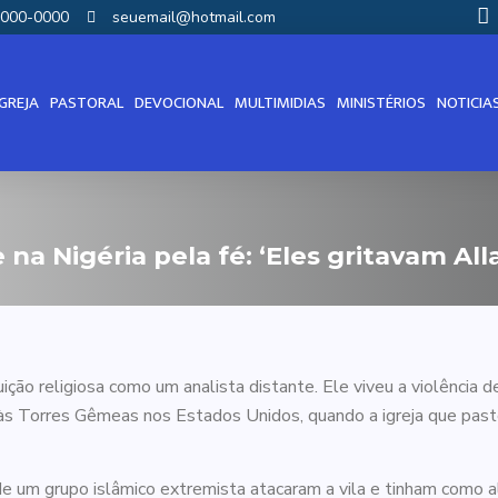
00000-0000
seuemail@hotmail.com
IGREJA
PASTORAL
DEVOCIONAL
MULTIMIDIAS
MINISTÉRIOS
NOTICIA
na Nigéria pela fé: ‘Eles gritavam All
ição religiosa como um analista distante. Ele viveu a violência 
s Torres Gêmeas nos Estados Unidos, quando a igreja que pastor
 um grupo islâmico extremista atacaram a vila e tinham como al