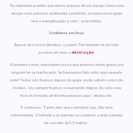
“Eu realmente acredito que vamos precisar de um espaço maior para
abrigar mais pessoas quebradas e perdidas, porque nossa igreja
leva a evangelização a sério”, acrescentou.
‘Confiamos em Deus’
Apesar dos novos desafios, o pastor Tim também vê um lado
positivo em meio a
destruição
.
“A primeira e mais importante coisa é que estamos muito gratos por
ninguém ter se machucado. Se tivéssemos tido culto aqui naquela
noite? Todos nós ficamos depois da igreja, vocês sabem como são
cristãos, nós sempre ficamos conversando depois do culto e na
hora do tornado ainda teria pessoas aqui”, relatou ele.
E continuou: “E pelo jeito que a estrutura caiu, não teria
sobreviventes. O telhado e as paredes se soltaram, e eram paredes
de concreto de 5,5 metros”.