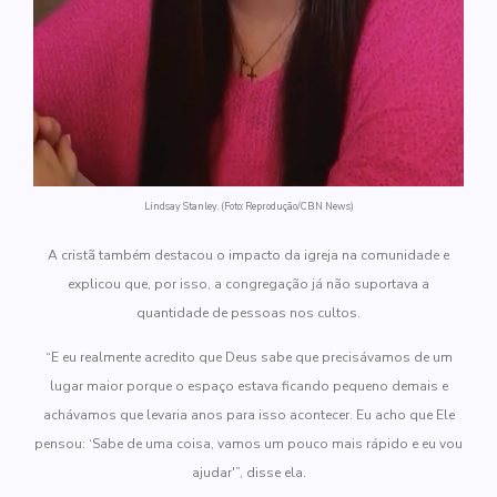
Lindsay Stanley. (Foto: Reprodução/CBN News)
A cristã também destacou o impacto da igreja na comunidade e
explicou que, por isso, a congregação já não suportava a
quantidade de pessoas nos cultos.
“E eu realmente acredito que Deus sabe que precisávamos de um
lugar maior porque o espaço estava ficando pequeno demais e
achávamos que levaria anos para isso acontecer. Eu acho que Ele
pensou: ‘Sabe de uma coisa, vamos um pouco mais rápido e eu vou
ajudar'”, disse ela.