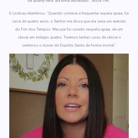
na quarta-feira, ele tinha desabado”, disse Tim.
E Lindsay relembrou: “Quando comecei a frequentar aquela igreja, há
cerca de quatro anos, o Senhor me disse que ela seria um exército
do Fim dos Tempos. Meu pai foi curado naquela igreja, de um
câncer em estágio quatro. Tivemos tantas curas de câncer e
sentimos o mover do Espírito Santo de forma incrível”.