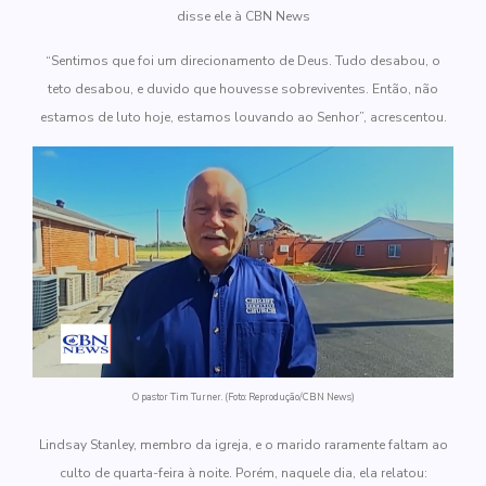
disse ele à CBN News
“Sentimos que foi um direcionamento de Deus. Tudo desabou, o
teto desabou, e duvido que houvesse sobreviventes. Então, não
estamos de luto hoje, estamos louvando ao Senhor”, acrescentou.
O pastor Tim Turner. (Foto: Reprodução/CBN News)
Lindsay Stanley, membro da igreja, e o marido raramente faltam ao
culto de quarta-feira à noite. Porém, naquele dia, ela relatou: