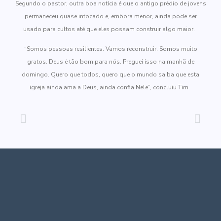
Segundo o pastor, outra boa notícia é que o antigo prédio de jovens
permaneceu quase intocado e, embora menor, ainda pode ser
usado para cultos até que eles possam construir algo maior.
“Somos pessoas resilientes. Vamos reconstruir. Somos muito
gratos. Deus é tão bom para nós. Preguei isso na manhã de
domingo. Quero que todos, quero que o mundo saiba que esta
igreja ainda ama a Deus, ainda confia Nele”, concluiu Tim.