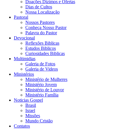
Doações Dizimos e Ofertas
Dias de Cultos
Nossa Localização
Pastoral
Nossos Pastores
Conheça Nosso Pastor
Palavra do Pastor
Devocional
Reflexões Biblicas
Estudos Biblicos
Curiosidades Biblicas
Multimidias
Galeria de Fotos
Galeria de Videos
Ministérios
Ministério de Mulheres
Ministério Jovem
Ministério de Louvor
Ministério Família
Noticias Gospel
Brasil
Israel
Missões
Mundo Cristão
Contatos