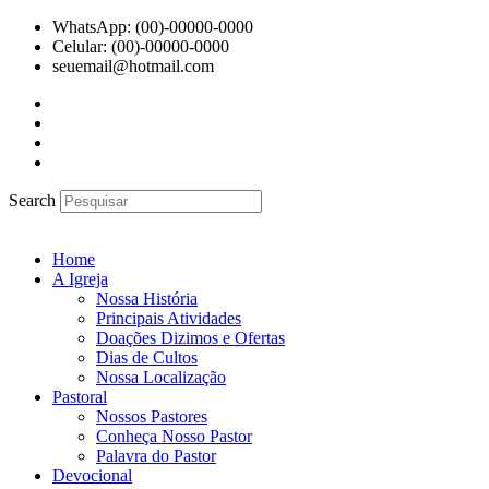
Ir
WhatsApp: (00)-00000-0000
para
Celular: (00)-00000-0000
o
seuemail@hotmail.com
conteúdo
Search
Home
A Igreja
Nossa História
Principais Atividades
Doações Dizimos e Ofertas
Dias de Cultos
Nossa Localização
Pastoral
Nossos Pastores
Conheça Nosso Pastor
Palavra do Pastor
Devocional