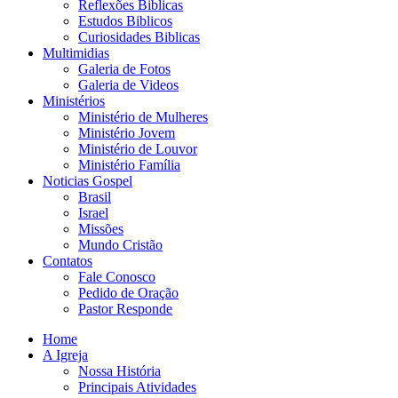
Reflexões Biblicas
Estudos Biblicos
Curiosidades Biblicas
Multimidias
Galeria de Fotos
Galeria de Videos
Ministérios
Ministério de Mulheres
Ministério Jovem
Ministério de Louvor
Ministério Família
Noticias Gospel
Brasil
Israel
Missões
Mundo Cristão
Contatos
Fale Conosco
Pedido de Oração
Pastor Responde
Home
A Igreja
Nossa História
Principais Atividades