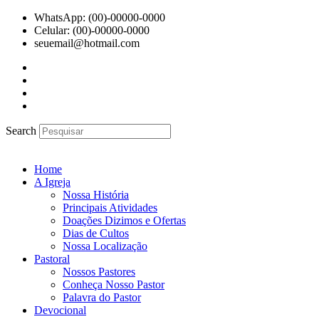
Ir
WhatsApp: (00)-00000-0000
para
Celular: (00)-00000-0000
o
seuemail@hotmail.com
conteúdo
Search
Home
A Igreja
Nossa História
Principais Atividades
Doações Dizimos e Ofertas
Dias de Cultos
Nossa Localização
Pastoral
Nossos Pastores
Conheça Nosso Pastor
Palavra do Pastor
Devocional