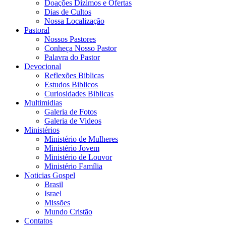
Doações Dizimos e Ofertas
Dias de Cultos
Nossa Localização
Pastoral
Nossos Pastores
Conheça Nosso Pastor
Palavra do Pastor
Devocional
Reflexões Biblicas
Estudos Biblicos
Curiosidades Biblicas
Multimidias
Galeria de Fotos
Galeria de Videos
Ministérios
Ministério de Mulheres
Ministério Jovem
Ministério de Louvor
Ministério Família
Noticias Gospel
Brasil
Israel
Missões
Mundo Cristão
Contatos