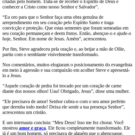
criadas pelo homem. Trata-se de receber o Espírito de Deus e
conhecer a Cristo como nosso Senhor e Salvador”.
“Eu oro para que o Senhor faça uma obra genuína de
arrependimento em seu coração pelo Espírito Santo e traga
convicção e proteção. Que estas sementes que foram semeadas em
seu coração permaneçam e deem frutos. Então, abençoe-o e ajude-o
hoje, Senhor. Em nome de Jesus. Amém”, acrescentou.
Por fim, Steve agradeceu pela oração e, ao beijar a mão de Ollie,
partiu com o semblante visivelmente transformado.
Nos comentários, muitos elogiaram o posicionamento do evangelista
em meio à agressão e sua compaixão em acolher Steve e apresentá-
lo a Jesus.
“Aquele coração de pedra foi trocado por um coração de carne
diante dos nossos olhos! Uau! Obrigado, Jesus”, disse uma mulher.
“Ele precisava de amor! Senhor cubra-o com o seu amor perfeito
que derruba todo medo! Deixa ele sentir a tua presença Senhor”,
acrescentou um cristão.
E um internauta concluiu: “Meu Deus! Isso me fez chorar. Você
mostrou
amor e graça
. Ele ficou completamente transformado. Ele
já é um bom homem, só precisava de alguém que o abençoasse.