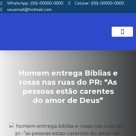
WhatsApp: (00)-00000-0000
Celular: (00)-00000-0000
seuemail@hotmail.com
NOTICIAS GOS
Homem entrega Bíblias e
rosas nas ruas do PR: “As
pessoas estão carentes
do amor de Deus”