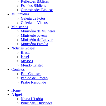
Reflexões Biblicas
Estudos Biblicos
Curiosidades Biblicas
Multimidias
Galeria de Fotos
Galeria de Videos
Ministérios
Ministério de Mulheres
Ministério Jovem
Ministério de Louvor
Ministério Família
Noticias Gospel
Brasil
Israel
Missões
Mundo Cristão
Contatos
Fale Conosco
Pedido de Oração
Pastor Responde
Home
A Igreja
Nossa História
Principais Atividades