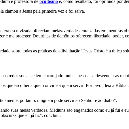
dium e professora de
ocultismo
e, como resultado, foi oprimida por d
a clamou a Jesus pela primeira vez e foi salva.
u era escravizada ofereciam meias-verdades enraizadas em mentiras obsc
fazer e me proteger. Doutrinas de demônios oferecem liberdade, poder, c
ade sobre todas as práticas de adivinhação! Jesus Cristo é a única sol
as redes sociais e tem encorajado muitas pessoas a desvendar as mentir
mos que escolher a quem ouvir e a quem servir! Por favor, leia a Bíblia
tidamente, portanto, ninguém pode servir ao Senhor e ao diabo”.
lhando suas meias verdades. Médiuns são enganados como eu já fui e eu 
obscuras que eu já fiz”, concluiu.