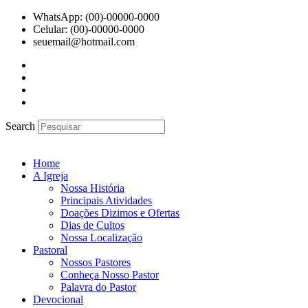
Ir
WhatsApp: (00)-00000-0000
para
Celular: (00)-00000-0000
o
seuemail@hotmail.com
conteúdo
Search
Home
A Igreja
Nossa História
Principais Atividades
Doações Dizimos e Ofertas
Dias de Cultos
Nossa Localização
Pastoral
Nossos Pastores
Conheça Nosso Pastor
Palavra do Pastor
Devocional