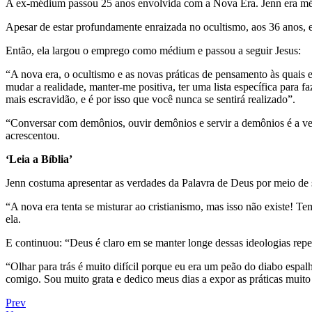
A ex-médium passou 25 anos envolvida com a Nova Era. Jenn era mé
Apesar de estar profundamente enraizada no ocultismo, aos 36 anos, el
Então, ela largou o emprego como médium e passou a seguir Jesus:
“A nova era, o ocultismo e as novas práticas de pensamento às quais e
mudar a realidade, manter-me positiva, ter uma lista específica para 
mais escravidão, e é por isso que você nunca se sentirá realizado”.
“Conversar com demônios, ouvir demônios e servir a demônios é a verd
acrescentou.
‘Leia a Bíblia’
Jenn costuma apresentar as verdades da Palavra de Deus por meio de su
“A nova era tenta se misturar ao cristianismo, mas isso não existe! Te
ela.
E continuou: “Deus é claro em se manter longe dessas ideologias repe
“Olhar para trás é muito difícil porque eu era um peão do diabo espa
comigo. Sou muito grata e dedico meus dias a expor as práticas muito 
Prev