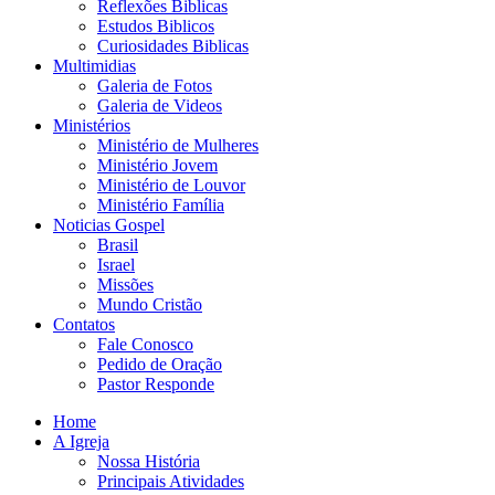
Reflexões Biblicas
Estudos Biblicos
Curiosidades Biblicas
Multimidias
Galeria de Fotos
Galeria de Videos
Ministérios
Ministério de Mulheres
Ministério Jovem
Ministério de Louvor
Ministério Família
Noticias Gospel
Brasil
Israel
Missões
Mundo Cristão
Contatos
Fale Conosco
Pedido de Oração
Pastor Responde
Home
A Igreja
Nossa História
Principais Atividades