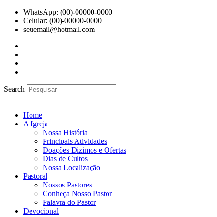
Ir
WhatsApp: (00)-00000-0000
para
Celular: (00)-00000-0000
o
seuemail@hotmail.com
conteúdo
Search
Home
A Igreja
Nossa História
Principais Atividades
Doações Dizimos e Ofertas
Dias de Cultos
Nossa Localização
Pastoral
Nossos Pastores
Conheça Nosso Pastor
Palavra do Pastor
Devocional