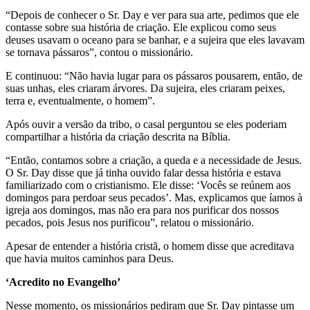
“Depois de conhecer o Sr. Day e ver para sua arte, pedimos que ele
contasse sobre sua história de criação. Ele explicou como seus
deuses usavam o oceano para se banhar, e a sujeira que eles lavavam
se tornava pássaros”, contou o missionário.
E continuou: “Não havia lugar para os pássaros pousarem, então, de
suas unhas, eles criaram árvores. Da sujeira, eles criaram peixes,
terra e, eventualmente, o homem”.
Após ouvir a versão da tribo, o casal perguntou se eles poderiam
compartilhar a história da criação descrita na Bíblia.
“Então, contamos sobre a criação, a queda e a necessidade de Jesus.
O Sr. Day disse que já tinha ouvido falar dessa história e estava
familiarizado com o cristianismo. Ele disse: ‘Vocês se reúnem aos
domingos para perdoar seus pecados’. Mas, explicamos que íamos à
igreja aos domingos, mas não era para nos purificar dos nossos
pecados, pois Jesus nos purificou”, relatou o missionário.
Apesar de entender a história cristã, o homem disse que acreditava
que havia muitos caminhos para Deus.
‘Acredito no Evangelho’
Nesse momento, os missionários pediram que Sr. Day pintasse um