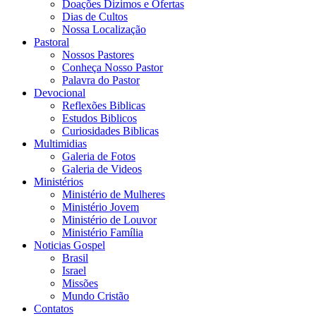
Doações Dizimos e Ofertas
Dias de Cultos
Nossa Localização
Pastoral
Nossos Pastores
Conheça Nosso Pastor
Palavra do Pastor
Devocional
Reflexões Biblicas
Estudos Biblicos
Curiosidades Biblicas
Multimidias
Galeria de Fotos
Galeria de Videos
Ministérios
Ministério de Mulheres
Ministério Jovem
Ministério de Louvor
Ministério Família
Noticias Gospel
Brasil
Israel
Missões
Mundo Cristão
Contatos