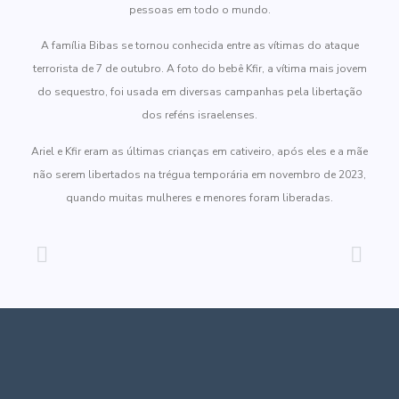
pessoas em todo o mundo.
A família Bibas se tornou conhecida entre as vítimas do ataque
terrorista de 7 de outubro. A foto do bebê Kfir, a vítima mais jovem
do sequestro, foi usada em diversas campanhas pela libertação
dos reféns israelenses.
Ariel e Kfir eram as últimas crianças em cativeiro, após eles e a mãe
não serem libertados na trégua temporária em novembro de 2023,
quando muitas mulheres e menores foram liberadas.