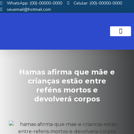
WhatsApp: (00)-00000-0000
Celular: (00)-00000-0000
seuemail@hotmail.com
NOTICIAS GOS
Hamas afirma que mãe e
crianças estão entre
reféns mortos e
devolverá corpos