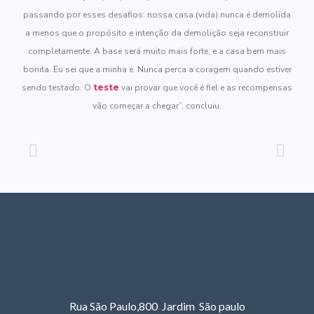
passando por esses desafios: nossa casa (vida) nunca é demolida
a menos que o propósito e intenção da demolição seja reconstruir
completamente. A base será muito mais forte, e a casa bem mais
bonita. Eu sei que a minha é. Nunca perca a coragem quando estiver
sendo testado. O
teste
vai provar que você é fiel e as recompensas
vão começar a chegar”, concluiu.
Rua São Paulo,800 Jardim São paulo