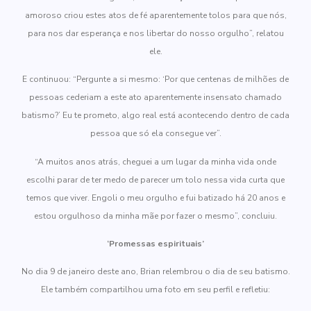
amoroso criou estes atos de fé aparentemente tolos para que nós,
para nos dar esperança e nos libertar do nosso orgulho”, relatou
ele.
E continuou: “Pergunte a si mesmo: ‘Por que centenas de milhões de
pessoas cederiam a este ato aparentemente insensato chamado
batismo?’ Eu te prometo, algo real está acontecendo dentro de cada
pessoa que só ela consegue ver”.
“A muitos anos atrás, cheguei a um lugar da minha vida onde
escolhi parar de ter medo de parecer um tolo nessa vida curta que
temos que viver. Engoli o meu orgulho e fui batizado há 20 anos e
estou orgulhoso da minha mãe por fazer o mesmo”, concluiu.
‘Promessas espirituais’
No dia 9 de janeiro deste ano, Brian relembrou o dia de seu batismo.
Ele também compartilhou uma foto em seu perfil e refletiu: