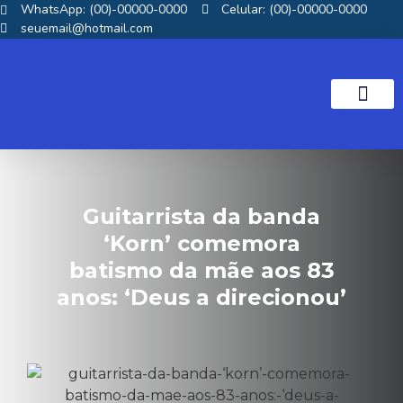
WhatsApp: (00)-00000-0000
Celular: (00)-00000-0000
seuemail@hotmail.com
NOTICIAS GOS
Guitarrista da banda
‘Korn’ comemora
batismo da mãe aos 83
anos: ‘Deus a direcionou’