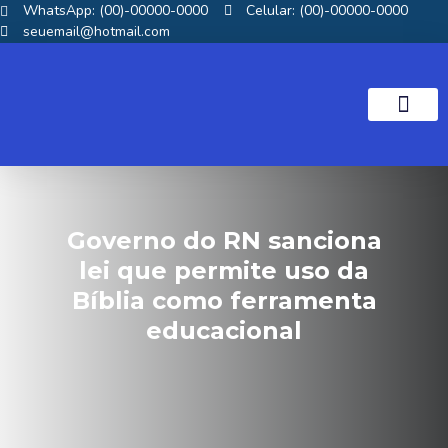
WhatsApp: (00)-00000-0000
Celular: (00)-00000-0000
seuemail@hotmail.com
NOTICIAS GOS
Governo do RN sanciona
lei que permite uso da
Bíblia como ferramenta
educacional