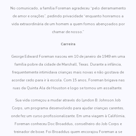
No comunicado, a família Foreman agradeceu “pelo derramamento
de amor e orações”, pedindo privacidade “enquanto honramos a
vida extraordinária de um homem a quem fomos abençoados por
chamar de nosso.”
Carreira
George Edward Foreman nasceu em 10 de janeiro de 1949 em uma
família pobre da cidade de Marshall, Texas. Durante a infância,
frequentemente intimidava crianças mais novas e não gostava de
acordar cedo para ir à escola. Com 15 anos, Foreman brigava nas
ruas da Quinta Ala de Houston e logo se tornou um assaltante.
Sua vida começou a mudar através do Lyndon B. Johnson Job
Corps, um programa desenvolvido para ajudar crianças carentes,
onde fez um curso profissionalizante. Em uma viagem à Califórnia,
Foreman conheceu Doc Broaddus, conselheiro do Job Corps e
treinador de boxe. Foi Broaddus quem encorajou Foreman a se