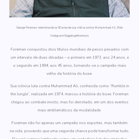
George Foreman relembrando os 50 anos de sua vitória contra Muhammad Ali. (Foto:
Instagram/biggeorgeforeman)
Foreman conquistou dois títulos mundiais de pesos pesados com
um intervalo de duas décadas – o primeiro em 1973, aos 24 anos, e
o segundo em 1994, aos 45 anos, tornando-se o campeão mais
velho da história do boxe.
Sua icônica luta contra Muhammad Ali, conhecida como “Rumble in
the Jungle”, realizada em 1974, marcou a história do boxe. Foreman
chegou ao combate invicto, mas foi derrotado, em um dos eventos
mais emblemáticos da modalidade.
Foreman não foi apenas um campeão nos esportes, mas também
na vida, provando que uma segunda chance pode transformar tudo.
Ele será sempre lembrado como um verdadeiro lutador em todos