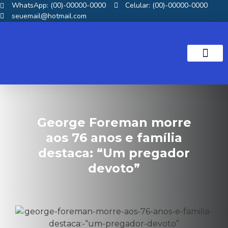
WhatsApp: (00)-00000-0000
Celular: (00)-00000-0000
seuemail@hotmail.com
NOTICIAS GOS
George Foreman morre
aos 76 anos e família
destaca: “Um pregador
devoto”