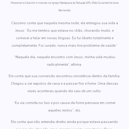
Missionário Cássimo Armando, na Igreja Wesleyana do Tatuapé (SP). (Foto: Guiame/Adriana
Bernardo)
Cássimo conta que naquela mesma noite, ele entregou sua vida a
Jesus: “Eu me lembro que estava no chão, chorando muito, e
comecei a falar em novas línguas. Eu fui liberto totalmente e
completamente. Fui curado, nunca mais tive problema de saúde.”
“Naquele dia, naquele encontro com Jesus, minha vida mudou
radicalmente”, afirma.
Ele conta que sua conversão encontrou resistência dentro da família.
Chegou a ser expulso de casa e a passar frio e fome. Uma dessas
vezes aconteceu quando ele saiu de um culto.
“Eu via comida no lixo e por causa da fome pensava em comer
aqueles restos”, diz.
Ele conta que não entendia direito ainda porque estava passando