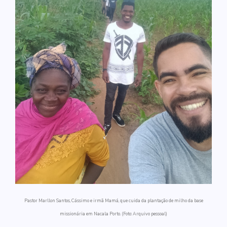
Pastor Marllon Santos, Cássimo e irmã Mamá, que cuida da plantação de milho da base
missionária em Nacala Porto. (Foto: Arquivo pessoal)