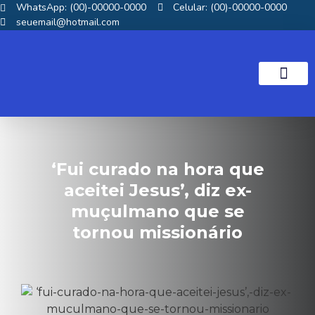
WhatsApp: (00)-00000-0000
Celular: (00)-00000-0000
seuemail@hotmail.com
NOTICIAS GOS
‘Fui curado na hora que
aceitei Jesus’, diz ex-
muçulmano que se
tornou missionário