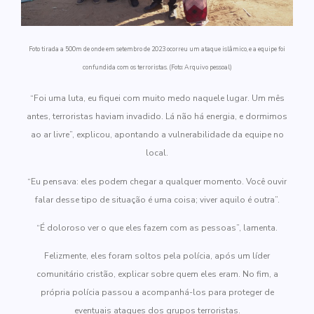
Foto tirada a 500m de onde em setembro de 2023 ocorreu um ataque islâmico, e a equipe foi
confundida com os terroristas. (Foto: Arquivo pessoal)
“Foi uma luta, eu fiquei com muito medo naquele lugar. Um mês
antes, terroristas haviam invadido. Lá não há energia, e dormimos
ao ar livre”, explicou, apontando a vulnerabilidade da equipe no
local.
“Eu pensava: eles podem chegar a qualquer momento. Você ouvir
falar desse tipo de situação é uma coisa; viver aquilo é outra”.
“É doloroso ver o que eles fazem com as pessoas”, lamenta.
Felizmente, eles foram soltos pela polícia, após um líder
comunitário cristão, explicar sobre quem eles eram. No fim, a
própria polícia passou a acompanhá-los para proteger de
eventuais ataques dos grupos terroristas.