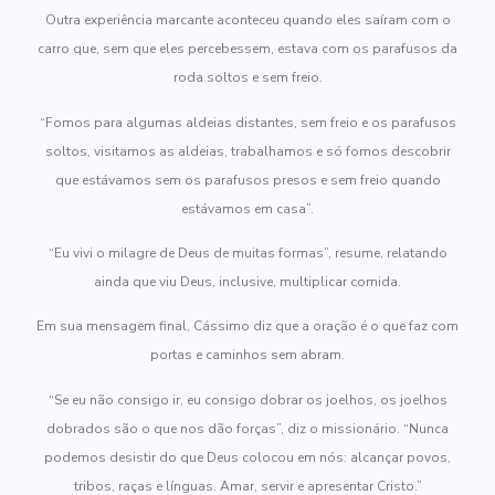
Outra experiência marcante aconteceu quando eles saíram com o
carro que, sem que eles percebessem, estava com os parafusos da
roda soltos e sem freio.
“Fomos para algumas aldeias distantes, sem freio e os parafusos
soltos, visitamos as aldeias, trabalhamos e só fomos descobrir
que estávamos sem os parafusos presos e sem freio quando
estávamos em casa”.
“Eu vivi o milagre de Deus de muitas formas”, resume, relatando
ainda que viu Deus, inclusive, multiplicar comida.
Em sua mensagem final, Cássimo diz que a oração é o que faz com
portas e caminhos sem abram.
“Se eu não consigo ir, eu consigo dobrar os joelhos, os joelhos
dobrados são o que nos dão forças”, diz o missionário. “Nunca
podemos desistir do que Deus colocou em nós: alcançar povos,
tribos, raças e línguas. Amar, servir e apresentar Cristo.”