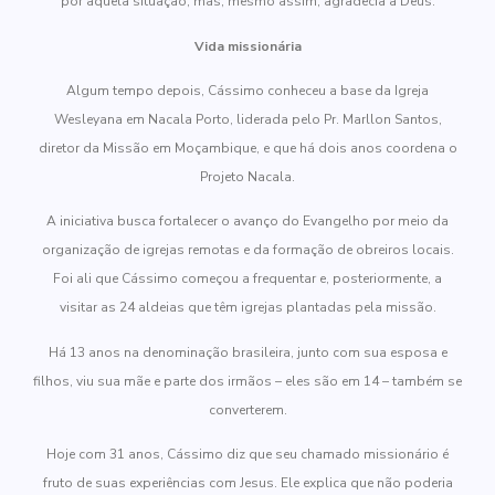
por aquela situação, mas, mesmo assim, agradecia a Deus.
Vida missionária
Algum tempo depois, Cássimo conheceu a base da Igreja
Wesleyana em Nacala Porto, liderada pelo Pr. Marllon Santos,
diretor da Missão em Moçambique, e que há dois anos coordena o
Projeto Nacala.
A iniciativa busca fortalecer o avanço do Evangelho por meio da
organização de igrejas remotas e da formação de obreiros locais.
Foi ali que Cássimo começou a frequentar e, posteriormente, a
visitar as 24 aldeias que têm igrejas plantadas pela missão.
Há 13 anos na denominação brasileira, junto com sua esposa e
filhos, viu sua mãe e parte dos irmãos – eles são em 14 – também se
converterem.
Hoje com 31 anos, Cássimo diz que seu chamado missionário é
fruto de suas experiências com Jesus. Ele explica que não poderia