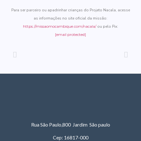
Para ser parceiro ou apadrinhar crianças do Projeto Nacala, acesse
as informações no site oficial da missão:
https://missaomocambique.com/nacala/
ou pelo Pix:
[email protected]
Rua São Paulo,800 Jardim São paulo
Cep: 16817-000