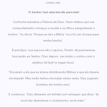
contou ele.
‘O Senhor tem uma missão para mim’
Conforme estudava a Palavra de Deus, Yasin relatou que seu
comportamento começou a mudar e os filhos perguntaram o
motivo: “Eu disse: ‘Porque eu leio a Bíblia’. Isso foi um choque para
minha família”.
À princípio, sua esposa não o apoiou. Porém, ele permaneceu
buscando ao Senhor. Dias depois, seu irmão o visitou com o
objetivo de fazê-lo negar Jesus:
“Disseram a ele que eu estava distribuindo Bíblias e que ele deveria
me impedir. Meu irmão tentou me matar várias vezes. Eles jogaram
bombas em minha casa”.
E continuou: “Eles deixaram um bilhete com ameaças que dizia: ‘Se
você não abandonar o cristianismo, eu te mato’”.