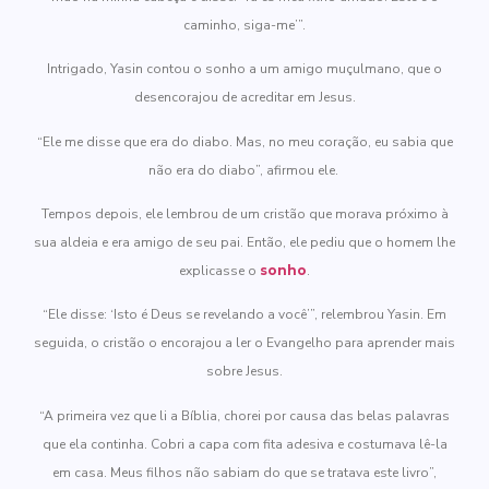
caminho, siga-me’”.
Intrigado, Yasin contou o sonho a um amigo muçulmano, que o
desencorajou de acreditar em Jesus.
“Ele me disse que era do diabo. Mas, no meu coração, eu sabia que
não era do diabo”, afirmou ele.
Tempos depois, ele lembrou de um cristão que morava próximo à
sua aldeia e era amigo de seu pai. Então, ele pediu que o homem lhe
explicasse o
sonho
.
“Ele disse: ‘Isto é Deus se revelando a você’”, relembrou Yasin. Em
seguida, o cristão o encorajou a ler o Evangelho para aprender mais
sobre Jesus.
“A primeira vez que li a Bíblia, chorei por causa das belas palavras
que ela continha. Cobri a capa com fita adesiva e costumava lê-la
em casa. Meus filhos não sabiam do que se tratava este livro”,