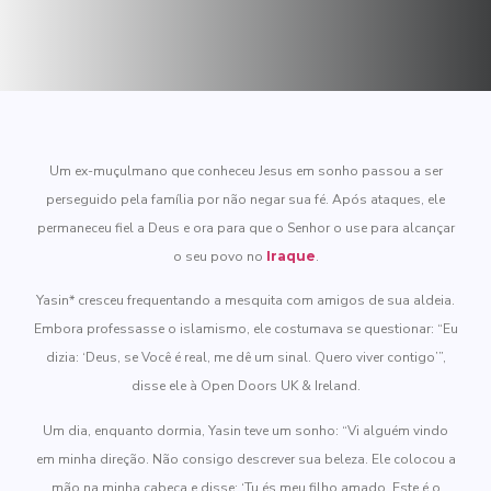
Um ex-muçulmano que conheceu Jesus em sonho passou a ser
perseguido pela família por não negar sua fé. Após ataques, ele
permaneceu fiel a Deus e ora para que o Senhor o use para alcançar
o seu povo no
Iraque
.
Yasin* cresceu frequentando a mesquita com amigos de sua aldeia.
Embora professasse o islamismo, ele costumava se questionar: “Eu
dizia: ‘Deus, se Você é real, me dê um sinal. Quero viver contigo’”,
disse ele à Open Doors UK & Ireland.
Um dia, enquanto dormia, Yasin teve um sonho: “Vi alguém vindo
em minha direção. Não consigo descrever sua beleza. Ele colocou a
mão na minha cabeça e disse: ‘Tu és meu filho amado. Este é o