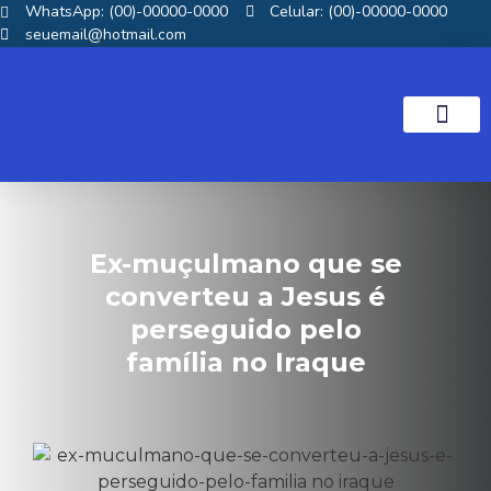
WhatsApp: (00)-00000-0000
Celular: (00)-00000-0000
seuemail@hotmail.com
NOTICIAS GOS
Ex-muçulmano que se
converteu a Jesus é
perseguido pelo
família no Iraque