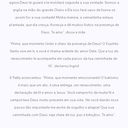
agora Deus te guiará e te moldará segunda a sua vontade. Somos a
argila na mão do grande Oleiro e Ele nos fará vaso de honra se
assim for a sua vontade! Minha menina, a sementinha estava
plantada, que ela cresça, floresça e dê muitos frutos na presença de
Deus. Te amo”, disse a mãe.
“Prima, que momento lindo e cheio da presença de Deus! O Espírito
Santo vive em ti, e você é chama ardente do amor Dele. Que a luz do
renascimento te acompanhe em cada passo da tua caminhada de
fé”, declarou Ingrid.
E Patty acrescentou: “Prima, que momento emocionante! O batismo
é mais que um ato, é uma entrega, um renascimento, uma
declaração de fé e amor a Jesus. Você sempre foi de muita fé e
sempre teve Deus muito presente em sua vida. Ver você dando esse
passo tão importante me enche de orgulho e alegria! Que sua
caminhada com Deus seja cheia de luz, paz e bênçãos. Te amo”.