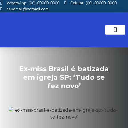
WhatsApp: (00)-00000-0000
Celular: (00)-00000-0000
seuemail@hotmail.com
NOTICIAS GOS
Ex-miss Brasil é batizada
em igreja SP: ‘Tudo se
fez novo’