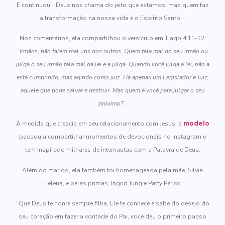
E continuou: “Deus nos chama do jeito que estamos, mas quem faz
a transformação na nossa vida é o Espírito Santo”.
Nos comentários, ela compartilhou o versículo em ‭‭Tiago‬ ‭4‬:‭11‬-‭12:
“
Irmãos, não falem mal uns dos outros. Quem fala mal do seu irmão ou
julga o seu irmão fala mal da lei e a julga. Quando você julga a lei, não a
está cumprindo, mas agindo como juiz. Há apenas um Legislador e Juiz,
aquele que pode salvar e destruir. Mas quem é você para julgar o seu
próximo?
”.
À medida que crescia em seu relacionamento com Jesus, a
modelo
passou a compartilhar momentos de devocionais no Instagram e
tem inspirado milhares de internautas com a Palavra de Deus.
Além do marido, ela também foi homenageada pela mãe, Silvia
Helena, e pelas primas,
Ingrid Jung e Patty Périco.
“Que Deus te honre sempre filha, Ele te conhece e sabe do desejo do
seu coração em fazer a vontade do Pai, você deu o primeiro passo