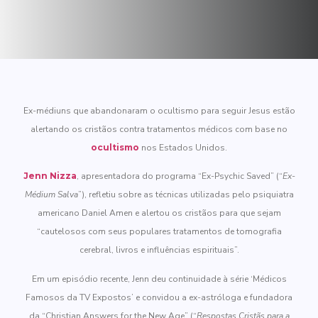
Ex-médiuns que abandonaram o ocultismo para seguir Jesus estão
alertando os cristãos contra tratamentos médicos com base no
ocultismo
nos Estados Unidos.
Jenn Nizza
, apresentadora do programa “Ex-Psychic Saved” (“
Ex-
Médium Salva
”), refletiu sobre as técnicas utilizadas pelo psiquiatra
americano Daniel Amen e alertou os cristãos para que sejam
“cautelosos com seus populares tratamentos de tomografia
cerebral, livros e influências espirituais”.
Em um episódio recente, Jenn deu continuidade à série ‘Médicos
Famosos da TV Expostos’ e convidou a ex-astróloga e fundadora
da “Christian Answers for the New Age” (“
Respostas Cristãs para a