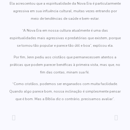
Ela acrescentou que a espiritualidade da Nova Era é particularmente
agressiva em sua influência cultural, muitas vezes entrando por
meio de tendências de saúde e bem-estar.
“A Nova Era em nossa cultura atualmente é uma das
espiritualidades mais agressivas e predatórias que existem, porque
se tornou tão popular e parece tão útil e boa”, explicou ela.
Por fim, Jenn pediu aos cristãos que permanecessem atentos a
práticas que podem parecer benéficas à primeira vista, mas que, no
fim das contas, minam sua fé.
“Como cristãos, podemos ser enganados com muita facilidade.
Quando algo parece bom, nossa inclinação é simplesmente pensar
que é bom. Mas a Bíblia diz o contrário, precisamos avaliar”.