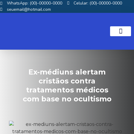
WhatsApp: (00)-00000-0000
Celular: (00)-00000-0000
seuemail@hotmail.com
NOTICIAS GOS
Ex-médiuns alertam
cristãos contra
tratamentos médicos
com base no ocultismo