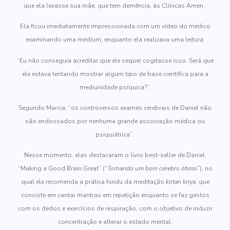
que ela levasse sua mãe, que tem demência, às Clínicas Amen.
Ela ficou imediatamente impressionada com um vídeo do médico
examinando uma médium, enquanto ela realizava uma leitura:
“Eu não conseguia acreditar que ele sequer cogitasse isso. Será que
ele estava tentando mostrar algum tipo de base científica para a
mediunidade psíquica?”.
Segundo Marcia, “os controversos exames cerebrais de Daniel não
são endossados ​​por nenhuma grande associação médica ou
psiquiátrica”.
Nesse momento, elas destacaram o livro best-seller de Daniel,
“Making a Good Brain Great” (“
Tornando um bom cérebro ótimo”
), no
qual ele recomenda a prática hindu da meditação
kirtan kriya
, que
consiste em cantar mantras em repetição enquanto se faz gestos
com os dedos e exercícios de respiração, com o objetivo de induzir
concentração e alterar o estado mental.