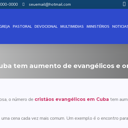
00000-0000
seuemail@hotmail.com
IGREJA
PASTORAL
DEVOCIONAL
MULTIMIDIAS
MINISTÉRIOS
NOTICIA
Cuba tem aumento de evangélicos e o
giosa, o número de
tem aume
cristãos evangélicos em Cuba
m uma cena cada vez mais comum. Um exemplo é o encontro para 