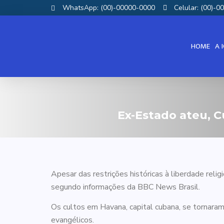
WhatsApp: (00)-00000-0000
Celular: (00)-
HOME
A 
Ex-Estado ateu, 
Apesar das restrições históricas à liberdade reli
segundo informações da BBC News Brasil.
Os cultos em Havana, capital cubana, se tornara
evangélicos.