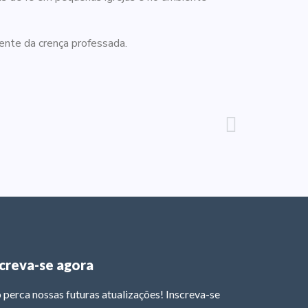
ente da crença professada.
screva-se agora
 perca nossas futuras atualizações! Inscreva-se