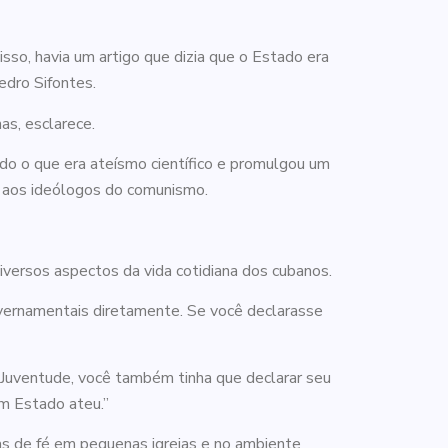
disso, havia um artigo que dizia que o Estado era
edro Sifontes.
as, esclarece.
tudo o que era ateísmo científico e promulgou um
cia aos ideólogos do comunismo.
diversos aspectos da vida cotidiana dos cubanos.
overnamentais diretamente. Se você declarasse
 Juventude, você também tinha que declarar seu
um Estado ateu.”
as de fé em pequenas igrejas e no ambiente