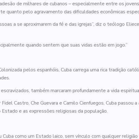
desão de milhares de cubanos – especialmente entre os jovens –
te quanto pelo agravamento das dificuldades econômicas específ
soas a se aproximarem da fé e das igrejas”, diz o teólogo Eliec
ncipalmente quando sentem que suas vidas estão em jogo.”
Colonizada pelos espanhóis, Cuba carrega uma rica tradição católi
ades.
s escravizados, também marcaram profundamente a vida espiritua
r Fidel Castro, Che Guevara e Camilo Cienfuegos, Cuba passou a 
Estado e as expressões religiosas da população.
Cuba como um Estado laico, sem vínculo com qualquer religião 