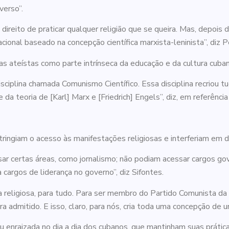
verso”.
 direito de praticar qualquer religião que se queira. Mas, depois 
cional baseado na concepção científica marxista-leninista”, diz P
s ateístas como parte intrínseca da educação e da cultura cuban
disciplina chamada Comunismo Científico. Essa disciplina recriou 
 da teoria de [Karl] Marx e [Friedrich] Engels”, diz, em referên
tringiam o acesso às manifestações religiosas e interferiam em 
sar certas áreas, como jornalismo; não podiam acessar cargos g
 a cargos de liderança no governo”, diz Sifontes.
religiosa, para tudo. Para ser membro do Partido Comunista da
ra admitido. E isso, claro, para nós, cria toda uma concepção de 
 enraizada no dia a dia dos cubanos, que mantinham suas prátic