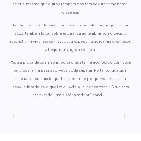
de que, mesmo que outros também possam se curar e melhorar”,
disse ela.
Por fim, o pastor Joshua, que deixou a indústria pornográfica em
2013, também falou sobre esperança ao lembrar como decidiu
reconstruir a vida. Ele conheceu sua esposa na academia e começou
a frequentar a igreja com ela.
“Sou a prova de que, não importa o que tenha acontecido com você
ou o que tenha passado, você pode superar. Portanto, qualquer
esperança ou paixão que tenha morrido porque você se sentiu
desqualificado pelo que fez ou pelo que lhe aconteceu, Deus está
escrevendo uma história melhor”, concluiu.