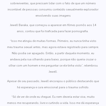
sobreviventes, que precisam lidar com o fato de que um número
incontável de pessoas consumiu conteúdo sexualmente explorador
envolvendo suas imagens
Jewell Baraka, que começou a aparecer em filmes pornôs aos 14
anos, contou que foi traficada para fazer pornografia.
“Isso me atingiu de muitas formas. Primeiro, eu nunca tinha visto
meu trauma sexual antes, mas agora estava registrado para sempre.
Não podia ser apagado. Então, a partir daquele momento, eu
andava pela rua olhando para baixo, porque não queria cruzar o
olhar com um homem e me perguntar se ele tinha visto”, relembrou
Jewell.
Apesar de seu passado, Jewell encorajou o público destacando que
há esperança e cura emocional para o trauma sofrido.
“Só de ver de onde eu cheguei. Eu nem deveria estar viva, muito
menos me recuperando, livre e curtindo a vida. Isso me dá esperança