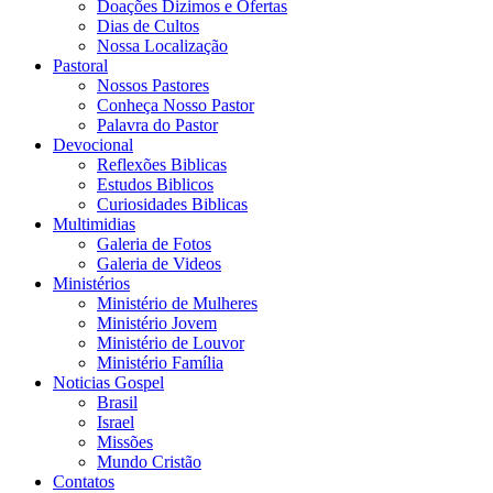
Doações Dizimos e Ofertas
Dias de Cultos
Nossa Localização
Pastoral
Nossos Pastores
Conheça Nosso Pastor
Palavra do Pastor
Devocional
Reflexões Biblicas
Estudos Biblicos
Curiosidades Biblicas
Multimidias
Galeria de Fotos
Galeria de Videos
Ministérios
Ministério de Mulheres
Ministério Jovem
Ministério de Louvor
Ministério Família
Noticias Gospel
Brasil
Israel
Missões
Mundo Cristão
Contatos