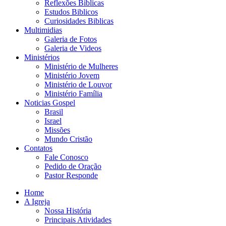
Reflexões Biblicas
Estudos Biblicos
Curiosidades Biblicas
Multimidias
Galeria de Fotos
Galeria de Videos
Ministérios
Ministério de Mulheres
Ministério Jovem
Ministério de Louvor
Ministério Família
Noticias Gospel
Brasil
Israel
Missões
Mundo Cristão
Contatos
Fale Conosco
Pedido de Oração
Pastor Responde
Home
A Igreja
Nossa História
Principais Atividades