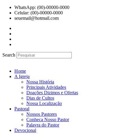
Ir
WhatsApp: (00)-00000-0000
para
Celular: (00)-00000-0000
o
seuemail@hotmail.com
conteúdo
Search
Home
A Igreja
Nossa História
Principais Atividades
Doações Dizimos e Ofertas
Dias de Cultos
Nossa Localização
Pastoral
Nossos Pastores
Conheça Nosso Pastor
Palavra do Pastor
Devocional