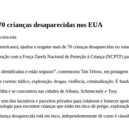
 70 crianças desaparecidas nos EUA
mericano), ajudou a resgatar mais de 70 crianças desaparecidas no est
eração com a Força-Tarefa Nacional de Proteção à Criança (NCPTF) par
am identificadas e estão seguras!”, comemorou Tim Tebow, em postagem
 correm: tráfico, exploração, drogas, violência, criminalização. É fund
édita e se concentrou nas cidades de Albany, Schenectady e Troy.
sem fins lucrativos e parceiros privados para colaborar e fornecer apoio
cnologia para encontrar crianças que estão em risco de perigo, exploraç
ça desaparecida está em risco, independentemente de como é classific