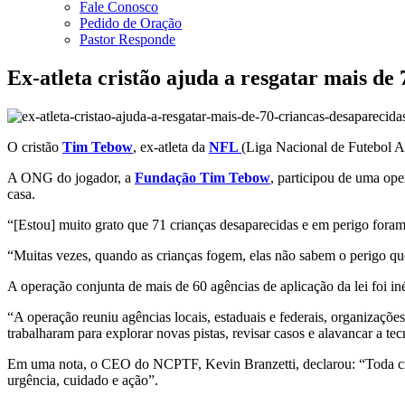
Fale Conosco
Pedido de Oração
Pastor Responde
Ex-atleta cristão ajuda a resgatar mais de
O cristão
Tim Tebow
, ex-atleta da
NFL
(Liga Nacional de Futebol A
A ONG do jogador, a
Fundação Tim Tebow
, participou de uma op
casa.
“[Estou] muito grato que 71 crianças desaparecidas e em perigo for
“Muitas vezes, quando as crianças fogem, elas não sabem o perigo que
A operação conjunta de mais de 60 agências de aplicação da lei foi in
“A operação reuniu agências locais, estaduais e federais, organizações 
trabalharam para explorar novas pistas, revisar casos e alavancar a te
Em uma nota, o CEO do NCPTF, Kevin Branzetti, declarou: “Toda crian
urgência, cuidado e ação”.