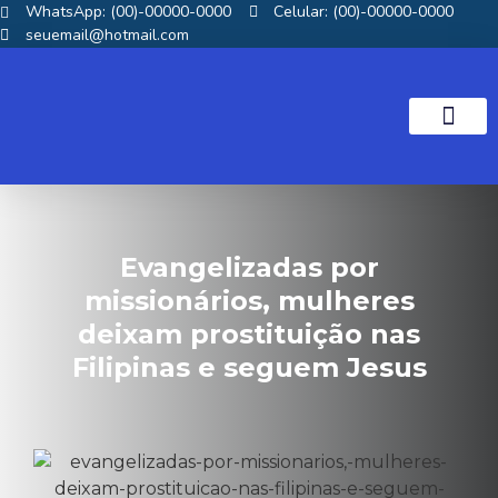
WhatsApp: (00)-00000-0000
Celular: (00)-00000-0000
seuemail@hotmail.com
NOTICIAS GOS
Evangelizadas por
missionários, mulheres
deixam prostituição nas
Filipinas e seguem Jesus