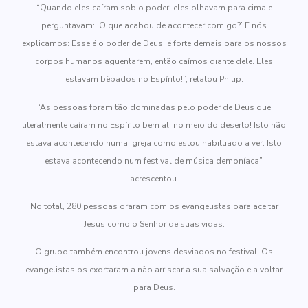
“Quando eles caíram sob o poder, eles olhavam para cima e
perguntavam: ‘O que acabou de acontecer comigo?’ E nós
explicamos: Esse é o poder de Deus, é forte demais para os nossos
corpos humanos aguentarem, então caímos diante dele. Eles
estavam bêbados no Espírito!”, relatou Philip.
“As pessoas foram tão dominadas pelo poder de Deus que
literalmente caíram no Espírito bem ali no meio do deserto! Isto não
estava acontecendo numa igreja como estou habituado a ver. Isto
estava acontecendo num festival de música demoníaca”,
acrescentou.
No total, 280 pessoas oraram com os evangelistas para aceitar
Jesus como o Senhor de suas vidas.
O grupo também encontrou jovens desviados no festival. Os
evangelistas os exortaram a não arriscar a sua salvação e a voltar
para Deus.