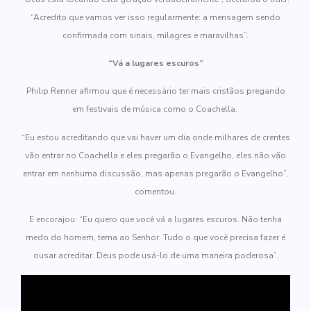
“Acredito que vamos ver isso regularmente: a mensagem sendo
confirmada com sinais, milagres e maravilhas”.
“Vá a lugares escuros”
Philip Renner afirmou que é necessário ter mais cristãos pregando
em festivais de música como o Coachella.
“Eu estou acreditando que vai haver um dia onde milhares de crentes
vão entrar no Coachella e eles pregarão o Evangelho, eles não vão
entrar em nenhuma discussão, mas apenas pregarão o Evangelho”,
comentou.
E encorajou: “Eu quero que você vá a lugares escuros. Não tenha
medo do homem, tema ao Senhor. Tudo o que você precisa fazer é
ousar acreditar. Deus pode usá-lo de uma maneira poderosa”.