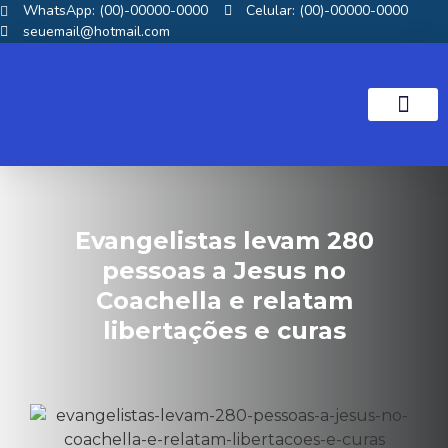
WhatsApp: (00)-00000-0000
Celular: (00)-00000-0000
seuemail@hotmail.com
NOTICIAS GOS
Evangelistas levam 280
pessoas a Jesus no
Coachella e relatam
libertações e curas