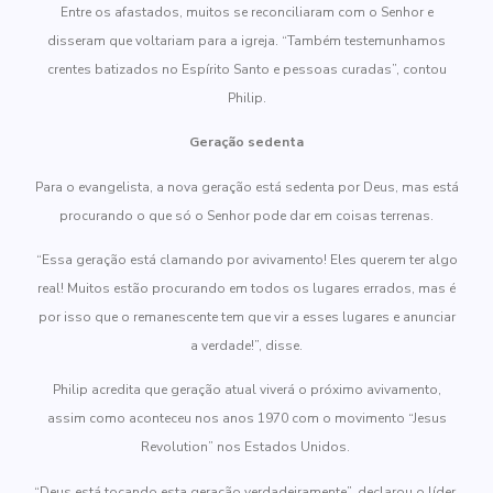
Entre os afastados, muitos se reconciliaram com o Senhor e
disseram que voltariam para a igreja. “Também testemunhamos
crentes batizados no Espírito Santo e pessoas curadas”, contou
Philip.
Geração sedenta
Para o evangelista, a nova geração está sedenta por Deus, mas está
procurando o que só o Senhor pode dar em coisas terrenas.
“Essa geração está clamando por avivamento! Eles querem ter algo
real! Muitos estão procurando em todos os lugares errados, mas é
por isso que o remanescente tem que vir a esses lugares e anunciar
a verdade!”, disse.
Philip acredita que geração atual viverá o próximo avivamento,
assim como aconteceu nos anos 1970 com o movimento “Jesus
Revolution” nos Estados Unidos.
“Deus está tocando esta geração verdadeiramente”, declarou o líder.