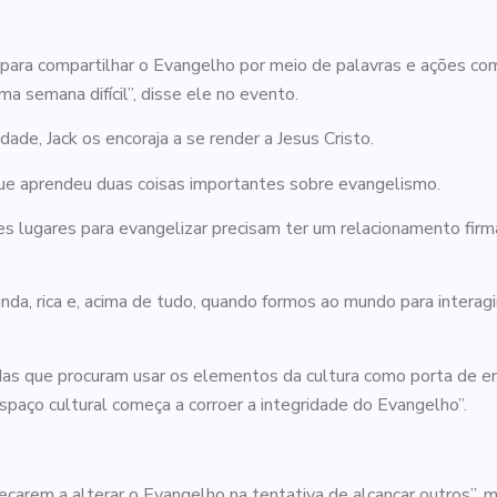
s para compartilhar o Evangelho por meio de palavras e ações 
a semana difícil”, disse ele no evento.
ade, Jack os encoraja a se render a Jesus Cristo.
ue aprendeu duas coisas importantes sobre evangelismo.
sses lugares para evangelizar precisam ter um relacionamento fir
a, rica e, acima de tudo, quando formos ao mundo para interagir
das que procuram usar os elementos da cultura como porta de e
spaço cultural começa a corroer a integridade do Evangelho”.
meçarem a alterar o Evangelho na tentativa de alcançar outros”, 