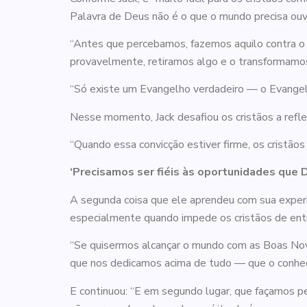
Palavra de Deus não é o que o mundo precisa ouv
“Antes que percebamos, fazemos aquilo contra o 
provavelmente, retiramos algo e o transformamos 
“Só existe um Evangelho verdadeiro — o Evangelh
Nesse momento, Jack desafiou os cristãos a refle
“Quando essa convicção estiver firme, os cristãos
‘Precisamos ser fiéis às oportunidades que 
A segunda coisa que ele aprendeu com sua experiên
especialmente quando impede os cristãos de entr
“Se quisermos alcançar o mundo com as Boas Nova
que nos dedicamos acima de tudo — que o conheç
E continuou: “E em segundo lugar, que façamos p