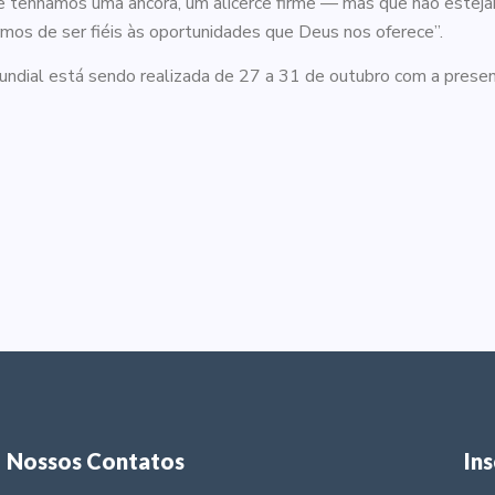
 tenhamos uma âncora, um alicerce firme — mas que não estejam
rmos de ser fiéis às oportunidades que Deus nos oferece”.
ndial está sendo realizada de 27 a 31 de outubro com a presen
Nossos Contatos
In