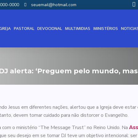
00000-0000
seuemail@hotmail.com
IGREJA
PASTORAL
DEVOCIONAL
MULTIMIDIAS
MINISTÉRIOS
NOTICIA
DJ alerta: ‘Preguem pelo mundo, mas
do Jesus em diferentes nações, alertou que a Igreja deve estar
tanto, devem tomar cuidado para não distorcer o Evangelho.
ha com o ministério “The Message Trust” no Reino Unido. Na
Ass
u que seu desejo em se tornar DJ teve um objetivo intencional: s