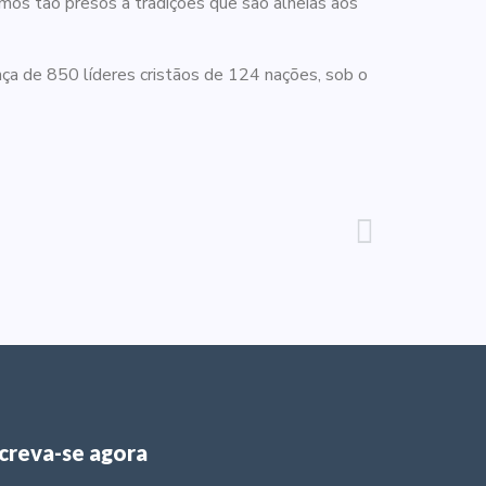
os tão presos a tradições que são alheias aos
ça de 850 líderes cristãos de 124 nações, sob o
screva-se agora