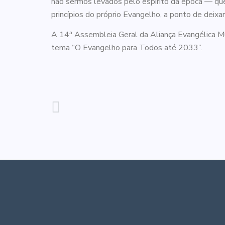
não sermos levados pelo espírito da época — que
princípios do próprio Evangelho, a ponto de deixa
A 14ª Assembleia Geral da Aliança Evangélica Mu
tema “O Evangelho para Todos até 2033”.