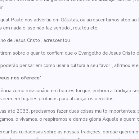
ir.
qual Paulo nos advertiu em Gálatas, ou acrescentamos algo ao E
em nada e isso não faz sentido”, relatou ele.
o de Jesus Cristo”, acrescentou.
tirem sobre o quanto confiam que o Evangelho de Jesus Cristo é
 poderão pensar em como usar a cultura a seu favor”, afirmou ele
Deus nos oferece’
cia como missionário em boates foi que, embora a tradição seja 
arem em lugares profanos para alcançar os perdidos.
s até 2033, precisamos fazer duas coisas muito importantes: pr
amos, o vivamos, o respiremos e demos glória Àquele a quem tu
erguntas cuidadosas sobre as nossas tradições, porque queremos