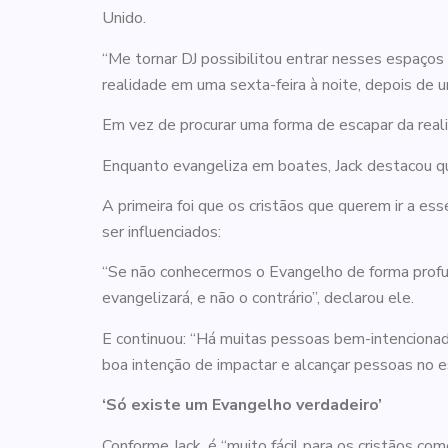
Unido.
“Me tornar DJ possibilitou entrar nesses espaço
realidade em uma sexta-feira à noite, depois de um
Em vez de procurar uma forma de escapar da realid
Enquanto evangeliza em boates, Jack destacou q
A primeira foi que os cristãos que querem ir a e
ser influenciados:
“Se não conhecermos o Evangelho de forma profund
evangelizará, e não o contrário”, declarou ele.
E continuou: “Há muitas pessoas bem-intenciona
boa intenção de impactar e alcançar pessoas no e
‘Só existe um Evangelho verdadeiro’
Conforme Jack, é “muito fácil para os cristãos co