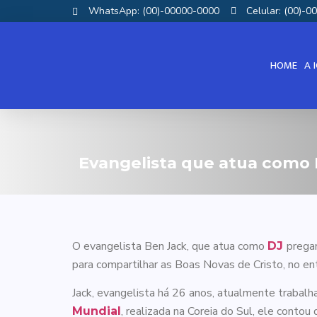
WhatsApp: (00)-00000-0000
Celular: (00)-
HOME
A 
Evangelista que atua como 
O evangelista Ben Jack, que atua como
pregan
DJ
para compartilhar as Boas Novas de Cristo, no en
Jack, evangelista há 26 anos, atualmente trabal
, realizada na Coreia do Sul, ele conto
Mundial