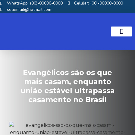
WhatsApp: (00)-00000-0000
Celular: (00)-00000-0000
seuemail@hotmail.com
NOTICIAS GOS
Evangélicos são os que
mais casam, enquanto
união estável ultrapassa
casamento no Brasil