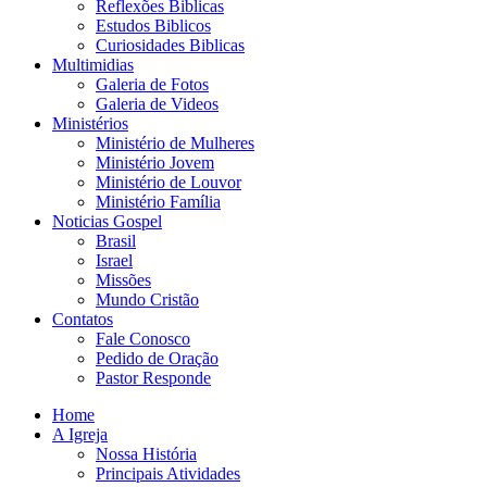
Reflexões Biblicas
Estudos Biblicos
Curiosidades Biblicas
Multimidias
Galeria de Fotos
Galeria de Videos
Ministérios
Ministério de Mulheres
Ministério Jovem
Ministério de Louvor
Ministério Família
Noticias Gospel
Brasil
Israel
Missões
Mundo Cristão
Contatos
Fale Conosco
Pedido de Oração
Pastor Responde
Home
A Igreja
Nossa História
Principais Atividades