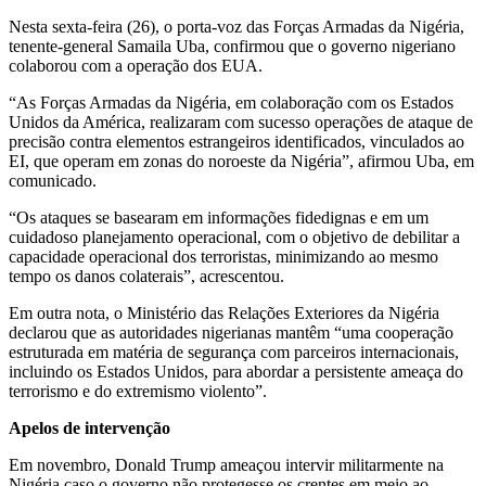
Nesta sexta-feira (26), o porta-voz das Forças Armadas da Nigéria,
tenente-general Samaila Uba, confirmou que o governo nigeriano
colaborou com a operação dos EUA.
“As Forças Armadas da Nigéria, em colaboração com os Estados
Unidos da América, realizaram com sucesso operações de ataque de
precisão contra elementos estrangeiros identificados, vinculados ao
EI, que operam em zonas do noroeste da Nigéria”, afirmou Uba, em
comunicado.
“Os ataques se basearam em informações fidedignas e em um
cuidadoso planejamento operacional, com o objetivo de debilitar a
capacidade operacional dos terroristas, minimizando ao mesmo
tempo os danos colaterais”, acrescentou.
Em outra nota, o Ministério das Relações Exteriores da Nigéria
declarou que as autoridades nigerianas mantêm “uma cooperação
estruturada em matéria de segurança com parceiros internacionais,
incluindo os Estados Unidos, para abordar a persistente ameaça do
terrorismo e do extremismo violento”.
Apelos de intervenção
Em novembro, Donald Trump ameaçou intervir militarmente na
Nigéria caso o governo não protegesse os crentes em meio ao