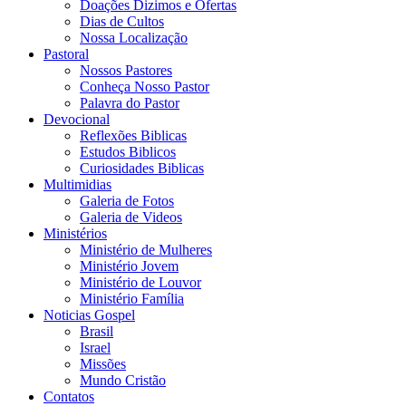
Doações Dizimos e Ofertas
Dias de Cultos
Nossa Localização
Pastoral
Nossos Pastores
Conheça Nosso Pastor
Palavra do Pastor
Devocional
Reflexões Biblicas
Estudos Biblicos
Curiosidades Biblicas
Multimidias
Galeria de Fotos
Galeria de Videos
Ministérios
Ministério de Mulheres
Ministério Jovem
Ministério de Louvor
Ministério Família
Noticias Gospel
Brasil
Israel
Missões
Mundo Cristão
Contatos