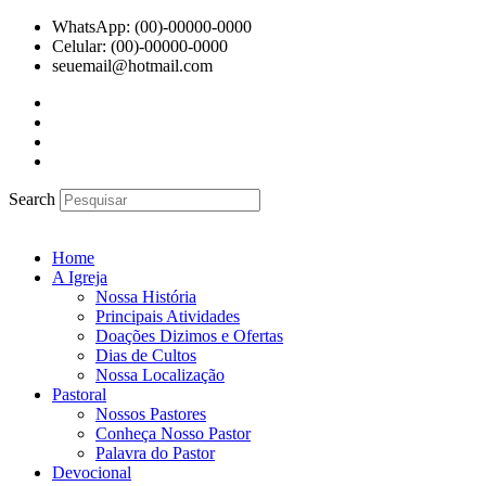
Ir
WhatsApp: (00)-00000-0000
para
Celular: (00)-00000-0000
o
seuemail@hotmail.com
conteúdo
Search
Home
A Igreja
Nossa História
Principais Atividades
Doações Dizimos e Ofertas
Dias de Cultos
Nossa Localização
Pastoral
Nossos Pastores
Conheça Nosso Pastor
Palavra do Pastor
Devocional