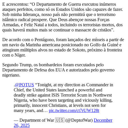
E acrescentou: “O Departamento de Guerra executou inúmeros
ataques perfeitos, como só os Estados Unidos são capazes de fazer.
Sob minha liderança, nosso país não permitirá que o terrorismo
islâmico radical prospere. Que Deus abençoe nossas Forças
Armadas, e Feliz Natal a todos, incluindo os terroristas mortos, dos
quais haverá muitos mais se continuar o massacre de cristãos”.
De acordo com o Pentágono, foram lançados dez mísseis a partir de
um navio da Marinha americana posicionado no Golfo da Guiné e
atingiram múltiplos alvos no estado de Sokoto, próximo à fronteira
com o Níger.
Segundo Trump, os bombardeios foram executados pelo
Departamento de Defesa dos EUA e autorizados pelo governo
nigeriano.
.
@POTUS
“Tonight, at my direction as Commander in
Chief, the United States launched a powerful and
deadly strike against ISIS Terrorist Scum in Northwest
Nigeria, who have been targeting and viciously killing,
primarily, innocent Christians, at levels not seen for
many years, and…
pic.twitter.com/ct7rUW128t
— Department of War 🇺🇸 (@DeptofWar)
December
26, 2025