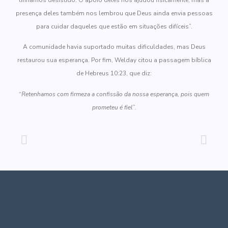
presença deles também nos lembrou que Deus ainda envia pessoas
para cuidar daqueles que estão em situações difíceis”.
A comunidade havia suportado muitas dificuldades, mas Deus
restaurou sua esperança. Por fim, Welday citou a passagem bíblica
de Hebreus 10:23, que diz:
“
Retenhamos com firmeza a confissão da nossa esperança, pois quem
prometeu é fiel
”.