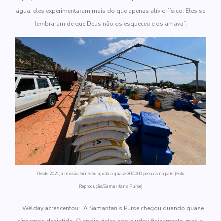
água, eles experimentaram mais do que apenas alívio físico. Eles se
lembraram de que Deus não os esqueceu e os amava”.
Desde 2021, a missão forneceu ajuda a quase 300.000 pessoas no país. (Foto:
Reprodução/Samaritan’s Purse)
E Welday acrescentou: “A Samaritan’s Purse chegou quando quase
tínhamos desistido. O apoio deles nos ajudou fisicamente, mas a