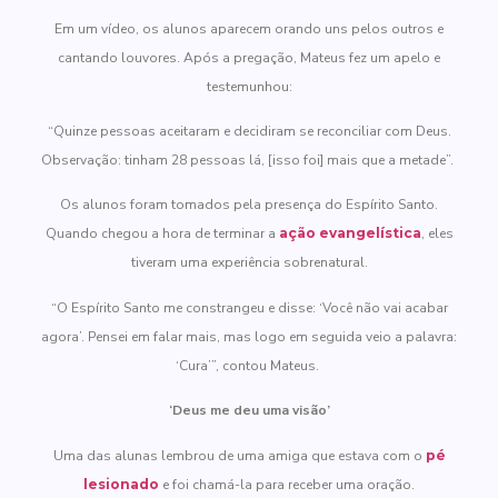
Em um vídeo, os alunos aparecem orando uns pelos outros e
cantando louvores. Após a pregação, Mateus fez um apelo e
testemunhou:
“Quinze pessoas aceitaram e decidiram se reconciliar com Deus.
Observação: tinham 28 pessoas lá, [isso foi] mais que a metade”.
Os alunos foram tomados pela presença do Espírito Santo.
Quando chegou a hora de terminar a
ação evangelística
, eles
tiveram uma experiência sobrenatural.
“O Espírito Santo me constrangeu e disse: ‘Você não vai acabar
agora’. Pensei em falar mais, mas logo em seguida veio a palavra:
‘Cura’”, contou Mateus.
‘Deus me deu uma visão’
Uma das alunas lembrou de uma amiga que estava com o
pé
lesionado
e foi chamá-la para receber uma oração.