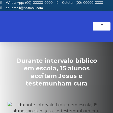
WhatsApp: (00)-00000-0000
Celular: (00)-00000-0000
seuemail@hotmail.com
NOTICIAS GOS
Durante intervalo bíblico
em escola, 15 alunos
aceitam Jesus e
testemunham cura