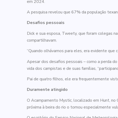
em 2024.
A pesquisa revelou que 67% da população texana 
Desafios pessoais
Dick e sua esposa, Tweety, que foram colegas na
compartilhavam.
“Quando olhávamos para eles, era evidente que 
Apesar dos desafios pessoais – como a perda do 
vida dos campistas e de suas famílias, “partici
Pai de quatro filhos, ele era frequentemente vi
Duramente atingido
O Acampamento Mystic, localizado em Hunt, no Co
próxima à beira do rio o tornou especialmente vul
O escritório do Serviço Nacional de Meteorologi