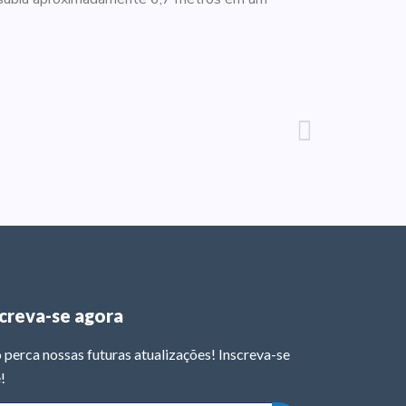
screva-se agora
 perca nossas futuras atualizações! Inscreva-se
!