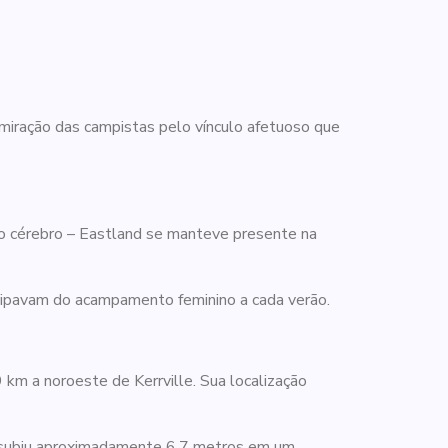
miração das campistas pelo vínculo afetuoso que
no cérebro – Eastland se manteve presente na
icipavam do acampamento feminino a cada verão.
km a noroeste de Kerrville. Sua localização
pe subiu aproximadamente 6,7 metros em um