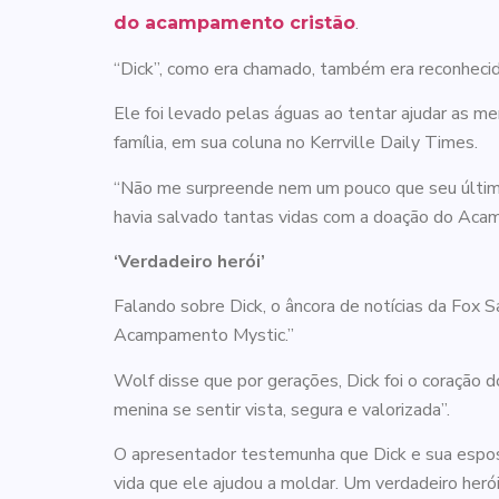
.
do acampamento cristão
“Dick”, como era chamado, também era reconhec
Ele foi levado pelas águas ao tentar ajudar as m
família, em sua coluna no Kerrville Daily Times.
“Não me surpreende nem um pouco que seu último a
havia salvado tantas vidas com a doação do Aca
‘Verdadeiro herói’
Falando sobre Dick, o âncora de notícias da Fox 
Acampamento Mystic.”
Wolf disse que por gerações, Dick foi o coração
menina se sentir vista, segura e valorizada”.
O apresentador testemunha que Dick e sua espo
vida que ele ajudou a moldar. Um verdadeiro herói 