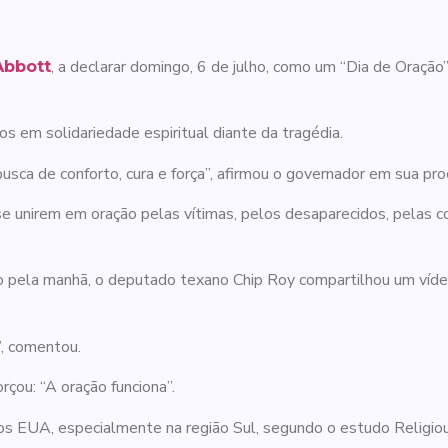
, a declarar domingo, 6 de julho, como um “Dia de Oraç
Abbott
s em solidariedade espiritual diante da tragédia.
a de conforto, cura e força”, afirmou o governador em sua proc
e unirem em oração pelas vítimas, pelos desaparecidos, pelas c
o pela manhã, o deputado texano Chip Roy compartilhou um víde
”, comentou.
ou: “A oração funciona”.
dos EUA, especialmente na região Sul, segundo o estudo Religi