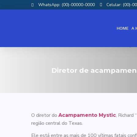
WhatsApp: (00)-00000-0000
Celular: (00)-
HOME
A 
Diretor de acampament
O diretor do
, Richard
Acampamento Mystic
região central do Texas.
Ele está entre as mais de 100 vítimas fatais con