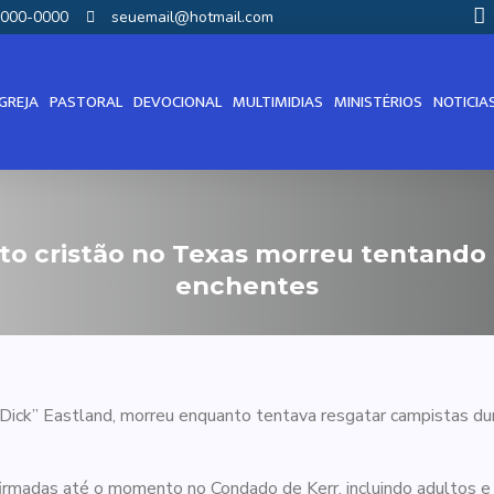
00000-0000
seuemail@hotmail.com
IGREJA
PASTORAL
DEVOCIONAL
MULTIMIDIAS
MINISTÉRIOS
NOTICIA
o cristão no Texas morreu tentando 
enchentes
 “Dick” Eastland, morreu enquanto tentava resgatar campistas du
firmadas até o momento no Condado de Kerr, incluindo adultos e 