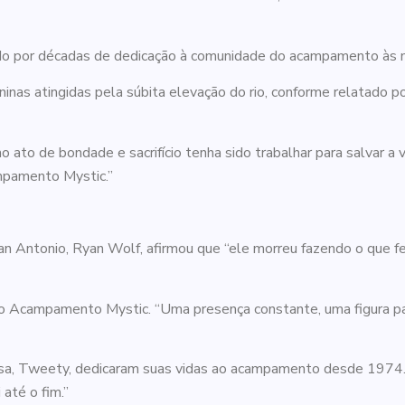
ido por décadas de dedicação à comunidade do acampamento às 
eninas atingidas pela súbita elevação do rio, conforme relatado 
to de bondade e sacrifício tenha sido trabalhar para salvar a v
mpamento Mystic.”
San Antonio, Ryan Wolf, afirmou que “ele morreu fazendo o que 
 do Acampamento Mystic. “Uma presença constante, uma figura pa
sa, Tweety, dedicaram suas vidas ao acampamento desde 1974. 
até o fim.”