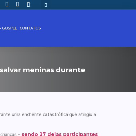
S GOSPEL
CONTATOS
salvar meninas durante
rante uma enchente catastrófica que atingiu a
crianças –
sendo 27 delas participantes