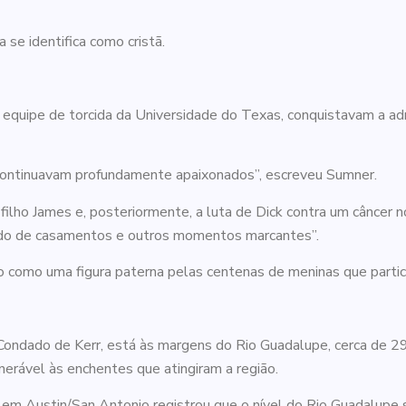
se identifica como cristã.
 equipe de torcida da Universidade do Texas, conquistavam a ad
continuavam profundamente apaixonados”, escreveu Sumner.
filho James e, posteriormente, a luta de Dick contra um câncer 
pando de casamentos e outros momentos marcantes”.
sto como uma figura paterna pelas centenas de meninas que part
ndado de Kerr, está às margens do Rio Guadalupe, cerca de 29 
nerável às enchentes que atingiram a região.
a em Austin/San Antonio registrou que o nível do Rio Guadalu