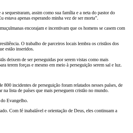
a sequestraram, assim como sua família e a neta do pastor do
. Eu estava apenas esperando minha vez de ser morta”.
des muçulmanas encorajam e incentivam que os homens se casem com
siliência. O trabalho de parceiros locais lembra os cristãos dos
e estão inseridos.
istãs deixem de ser perseguidas por serem vistas como mais
o para terem forças e mesmo em meio à perseguição serem sal e luz.
e 800 incidentes de perseguição foram relatados nesses países, de
 na lista de países que mais perseguem cristão no mundo.
s do Evangelho.
mado. Com fé inabalável e orientação de Deus, eles continuam a