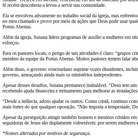
fé recém-descoberta a levou a servir sua comunidade.
Ela se envolveu ativamente no trabalho social da igreja, mas enfren
no meu chamado e provo por meio de ações que Deus pode usar qualqu
Portas Abertas.
Além da igreja, Susana lidera programas de auxílio a mulheres em situ
esforços.
Para os pastores locais, o perigo de tais atividades é claro: “grupo
membro da equipe da Portas Abertas. Muitos pastores temem falar ab
Além disso, o governo venezuelano suprime vozes dissidentes, incluind
governo, ameaçando ainda mais os ministérios independentes.
Apesar desses desafios, Susana permanece inabalável. “Deus tem um pr
recebendo ajuda financeira e treinamento para melhorar as instalações 
“Desde a infância, adoro ajudar os outros. Como cristã, continuo co
mais fortes do que qualquer oposição. “Não importa a tempestade, De
Apesar da perseguição atingir também homens e meninos cristãos em mu
seguidoras de Jesus são duplamente vulneráveis: por serem mulheres
*Nomes alterados por motivos de segurança.