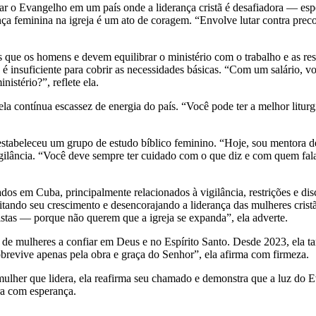
har o Evangelho em um país onde a liderança cristã é desafiadora — es
iderança feminina na igreja é um ato de coragem. “Envolve lutar contra 
.
 os homens e devem equilibrar o ministério com o trabalho e as respo
 é insuficiente para cobrir as necessidades básicas. “Com um salário
istério?”, reflete ela.
ela contínua escassez de energia do país. “Você pode ter a melhor litu
 estabeleceu um grupo de estudo bíblico feminino. “Hoje, sou mentora 
gilância. “Você deve sempre ter cuidado com o que diz e com quem fala
s em Cuba, principalmente relacionados à vigilância, restrições e discr
mitando seu crescimento e desencorajando a liderança das mulheres cristã
stas — porque não querem que a igreja se expanda”, ela adverte.
de mulheres a confiar em Deus e no Espírito Santo. Desde 2023, ela ta
sobrevive apenas pela obra e graça do Senhor”, ela afirma com firmeza.
mulher que lidera, ela reafirma seu chamado e demonstra que a luz do 
ara com esperança.