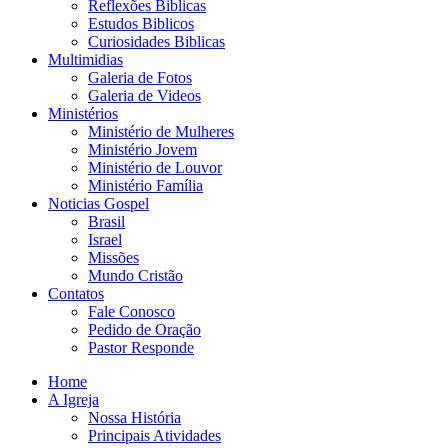
Reflexões Biblicas
Estudos Biblicos
Curiosidades Biblicas
Multimidias
Galeria de Fotos
Galeria de Videos
Ministérios
Ministério de Mulheres
Ministério Jovem
Ministério de Louvor
Ministério Família
Noticias Gospel
Brasil
Israel
Missões
Mundo Cristão
Contatos
Fale Conosco
Pedido de Oração
Pastor Responde
Home
A Igreja
Nossa História
Principais Atividades