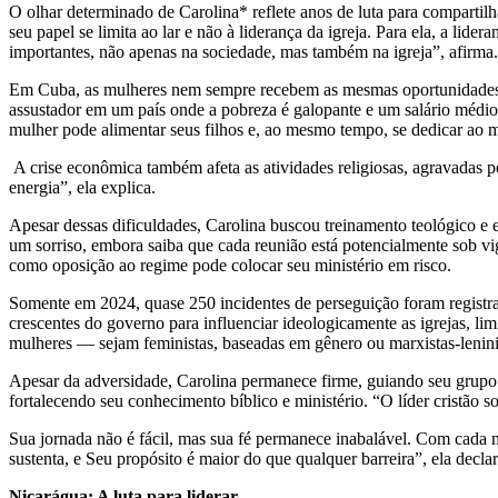
O olhar determinado de Carolina* reflete anos de luta para compartil
seu papel se limita ao lar e não à liderança da igreja. Para ela, a l
importantes, não apenas na sociedade, mas também na igreja”, afirma
Em Cuba, as mulheres nem sempre recebem as mesmas oportunidades que
assustador em um país onde a pobreza é galopante e um salário médio
mulher pode alimentar seus filhos e, ao mesmo tempo, se dedicar ao min
A crise econômica também afeta as atividades religiosas, agravadas p
energia”, ela explica.
Apesar dessas dificuldades, Carolina buscou treinamento teológico e
um sorriso, embora saiba que cada reunião está potencialmente sob vi
como oposição ao regime pode colocar seu ministério em risco.
Somente em 2024, quase 250 incidentes de perseguição foram registrado
crescentes do governo para influenciar ideologicamente as igrejas, li
mulheres — sejam feministas, baseadas em gênero ou marxistas-lenini
Apesar da adversidade, Carolina permanece firme, guiando seu grupo 
fortalecendo seu conhecimento bíblico e ministério. “O líder cristão 
Sua jornada não é fácil, mas sua fé permanece inabalável. Com cada 
sustenta, e Seu propósito é maior do que qualquer barreira”, ela decl
Nicarágua: A luta para liderar