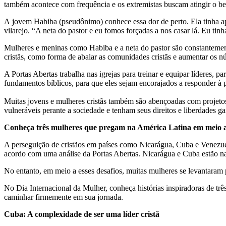
também acontece com frequência e os extremistas buscam atingir o be
A jovem Habiba (pseudônimo) conhece essa dor de perto. Ela tinha ap
vilarejo. “A neta do pastor e eu fomos forçadas a nos casar lá. Eu ti
Mulheres e meninas como Habiba e a neta do pastor são constantemen
cristãs, como forma de abalar as comunidades cristãs e aumentar os 
A Portas Abertas trabalha nas igrejas para
treinar e equipar líderes
, pa
fundamentos bíblicos, para que eles sejam encorajados a responder à 
Muitas jovens e mulheres cristãs também são abençoadas com
projeto
vulneráveis perante a sociedade e tenham seus direitos e liberdades 
Conheça três mulheres que pregam na América Latina em meio a
A perseguição de cristãos em países como Nicarágua, Cuba e Venezuela
acordo com uma análise da Portas Abertas. Nicarágua e Cuba estão 
No entanto, em meio a esses desafios, muitas mulheres se levantaram 
No Dia Internacional da Mulher, conheça histórias inspiradoras de tr
caminhar firmemente em sua jornada.
Cuba: A complexidade de ser uma líder cristã