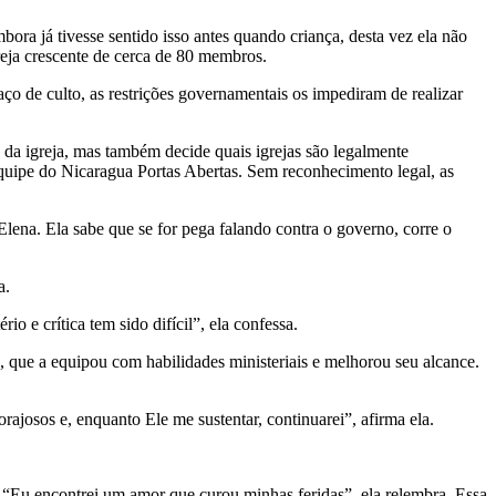
a já tivesse sentido isso antes quando criança, desta vez ela não
reja crescente de cerca de 80 membros.
ço de culto, as restrições governamentais os impediram de realizar
 da igreja, mas também decide quais igrejas são legalmente
quipe do Nicaragua Portas Abertas. Sem reconhecimento legal, as
 Elena. Ela sabe que se for pega falando contra o governo, corre o
a.
o e crítica tem sido difícil”, ela confessa.
, que a equipou com habilidades ministeriais e melhorou seu alcance.
ajosos e, enquanto Ele me sustentar, continuarei”, afirma ela.
“Eu encontrei um amor que curou minhas feridas”, ela relembra. Essa