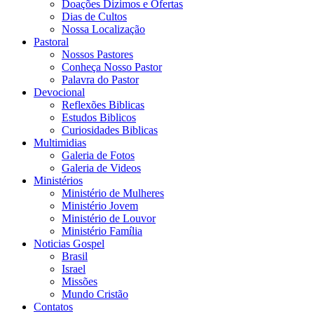
Doações Dizimos e Ofertas
Dias de Cultos
Nossa Localização
Pastoral
Nossos Pastores
Conheça Nosso Pastor
Palavra do Pastor
Devocional
Reflexões Biblicas
Estudos Biblicos
Curiosidades Biblicas
Multimidias
Galeria de Fotos
Galeria de Videos
Ministérios
Ministério de Mulheres
Ministério Jovem
Ministério de Louvor
Ministério Família
Noticias Gospel
Brasil
Israel
Missões
Mundo Cristão
Contatos