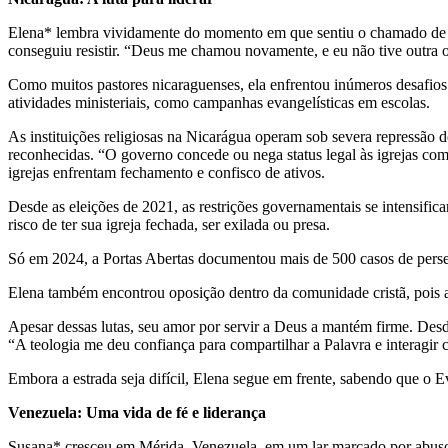
Elena* lembra vividamente do momento em que sentiu o chamado de Deu
conseguiu resistir. “Deus me chamou novamente, e eu não tive outra o
Como muitos pastores nicaraguenses, ela enfrentou inúmeros desafios. 
atividades ministeriais, como campanhas evangelísticas em escolas.
As instituições religiosas na Nicarágua operam sob severa repressão 
reconhecidas. “O governo concede ou nega status legal às igrejas co
igrejas enfrentam fechamento e confisco de ativos.
Desde as eleições de 2021, as restrições governamentais se intensifica
risco de ter sua igreja fechada, ser exilada ou presa.
Só em 2024, a Portas Abertas documentou mais de 500 casos de persegu
Elena também encontrou oposição dentro da comunidade cristã, pois algu
Apesar dessas lutas, seu amor por servir a Deus a mantém firme. Desd
“A teologia me deu confiança para compartilhar a Palavra e interagir 
Embora a estrada seja difícil, Elena segue em frente, sabendo que o E
Venezuela: Uma vida de fé e liderança
Susana* cresceu em Mérida, Venezuela, em um lar marcado por abusos