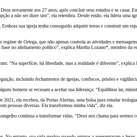
s novamente aos 27 anos, após concluir seus estudos e se casar. Embor
pção a não ser dizer sim”, ela relembra. Desde então, ela lidera uma ig
Embora sua igreja tenha conseguido adquirir terras e construir um espa
do regime de Ortega, que não apenas controla as atividades e mensagens
m base no alinhamento político”, explica Martha Lozano*, membro da e
ram. “Na superfície, há liberdade, mas a realidade é diferente”, explica
ição, incluindo fechamentos de igrejas, confiscos, prisões e vigilânci
ns homens se recusam a aceitar sua liderança. “Equilibrar lar, ministéri
e 2021, ela recebeu, da Portas Abertas, uma bolsa para estudar teologia
com pessoas diversas. Ela transformou minha vida”, diz ela.
vangelho continua a transformar vidas. “Deus nos chama para sermos cor
. No entanto, sua vida mudou quando amigos a apresentaram a Jesus. 