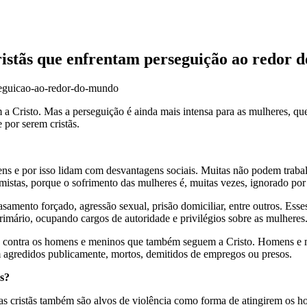
ristãs que enfrentam perseguição ao redor 
 a Cristo.
Mas a perseguição é ainda mais intensa para as mulheres, qu
e
por serem cristãs.
ns e por isso lidam com desvantagens sociais. Muitas não podem trabal
emistas, porque o sofrimento das mulheres é, muitas vezes, ignorado po
casamento forçado, agressão sexual, prisão domiciliar, entre outros. Es
mário, ocupando cargos de autoridade e privilégios sobre as mulheres
ão contra os homens e meninos que também seguem a Cristo. Homens e me
m agredidos publicamente, mortos, demitidos de empregos ou presos.
os?
cristãs também são alvos de violência como forma de atingirem os homen