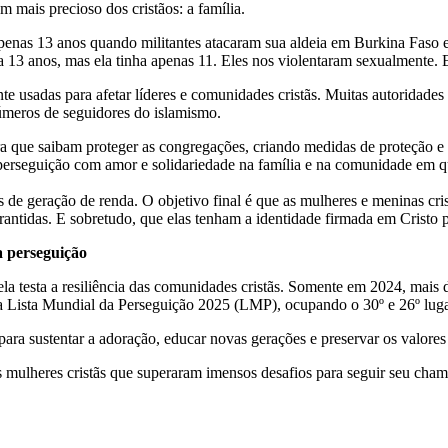
m mais precioso dos cristãos: a família.
enas 13 anos quando militantes atacaram sua aldeia em Burkina Faso e 
nha 13 anos, mas ela tinha apenas 11. Eles nos violentaram sexualmente
te usadas para afetar líderes e comunidades cristãs. Muitas autorida
números de seguidores do islamismo.
ra que saibam proteger as congregações, criando medidas de proteção e re
perseguição com amor e solidariedade na família e na comunidade em qu
s de geração de renda
. O objetivo final é que as mulheres e meninas cr
garantidas. E sobretudo, que elas tenham a identidade firmada em Crist
 perseguição
 testa a resiliência das comunidades cristãs. Somente em 2024, mais d
na
Lista Mundial da Perseguição 2025
(LMP), ocupando o 30º e 26º lugar
para sustentar a adoração, educar novas gerações e preservar os valore
ês mulheres cristãs que superaram imensos desafios para seguir seu cha