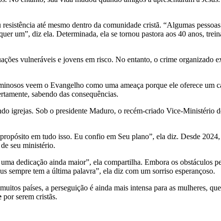
tou resistência até mesmo dentro da comunidade cristã. “Algumas pessoa
er um”, diz ela. Determinada, ela se tornou pastora aos 40 anos, trei
ações vulneráveis ​​e jovens em risco. No entanto, o crime organizado 
s criminosos veem o Evangelho como uma ameaça porque ele oferece um c
ertamente, sabendo das consequências.
o igrejas. Sob o presidente Maduro, o recém-criado Vice-Ministério de 
opósito em tudo isso. Eu confio em Seu plano”, ela diz. Desde 2024, el
de seu ministério.
m uma dedicação ainda maior”, ela compartilha. Embora os obstáculos 
us sempre tem a última palavra”, ela diz com um sorriso esperançoso.
itos países, a perseguição é ainda mais intensa para as mulheres, que
e
por serem cristãs.