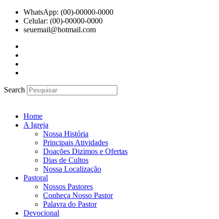
Ir
WhatsApp: (00)-00000-0000
para
Celular: (00)-00000-0000
o
seuemail@hotmail.com
conteúdo
Search
Home
A Igreja
Nossa História
Principais Atividades
Doações Dizimos e Ofertas
Dias de Cultos
Nossa Localização
Pastoral
Nossos Pastores
Conheça Nosso Pastor
Palavra do Pastor
Devocional