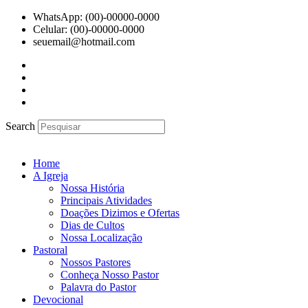
Ir
WhatsApp: (00)-00000-0000
para
Celular: (00)-00000-0000
o
seuemail@hotmail.com
conteúdo
Search
Home
A Igreja
Nossa História
Principais Atividades
Doações Dizimos e Ofertas
Dias de Cultos
Nossa Localização
Pastoral
Nossos Pastores
Conheça Nosso Pastor
Palavra do Pastor
Devocional