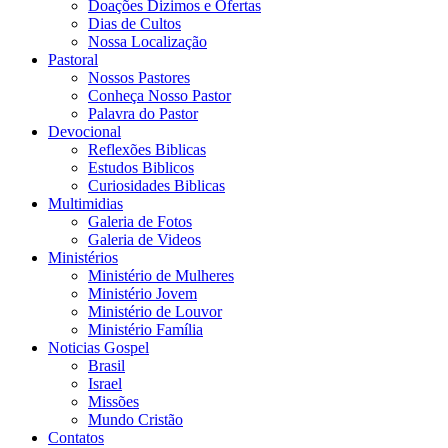
Doações Dizimos e Ofertas
Dias de Cultos
Nossa Localização
Pastoral
Nossos Pastores
Conheça Nosso Pastor
Palavra do Pastor
Devocional
Reflexões Biblicas
Estudos Biblicos
Curiosidades Biblicas
Multimidias
Galeria de Fotos
Galeria de Videos
Ministérios
Ministério de Mulheres
Ministério Jovem
Ministério de Louvor
Ministério Família
Noticias Gospel
Brasil
Israel
Missões
Mundo Cristão
Contatos