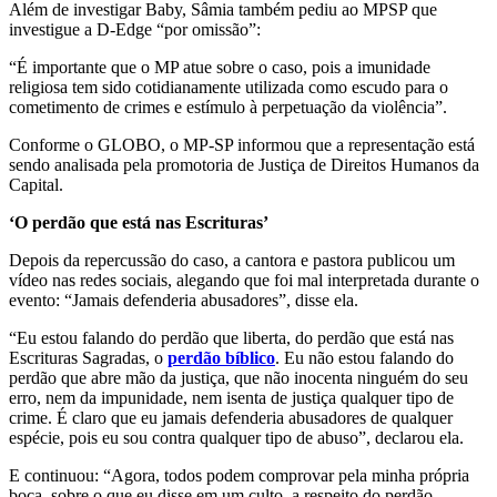
Além de investigar Baby, Sâmia também pediu ao MPSP que
investigue a D-Edge “por omissão”:
“É importante que o MP atue sobre o caso, pois a imunidade
religiosa tem sido cotidianamente utilizada como escudo para o
cometimento de crimes e estímulo à perpetuação da violência”.
Conforme o GLOBO, o MP-SP informou que a representação está
sendo analisada pela promotoria de Justiça de Direitos Humanos da
Capital.
‘O perdão que está nas Escrituras’
Depois da repercussão do caso, a cantora e pastora publicou um
vídeo nas redes sociais, alegando que foi mal interpretada durante o
evento: “Jamais defenderia abusadores”, disse ela.
“Eu estou falando do perdão que liberta, do perdão que está nas
Escrituras Sagradas, o
perdão bíblico
. Eu não estou falando do
perdão que abre mão da justiça, que não inocenta ninguém do seu
erro, nem da impunidade, nem isenta de justiça qualquer tipo de
crime. É claro que eu jamais defenderia abusadores de qualquer
espécie, pois eu sou contra qualquer tipo de abuso”, declarou ela.
E continuou: “Agora, todos podem comprovar pela minha própria
boca, sobre o que eu disse em um culto, a respeito do perdão