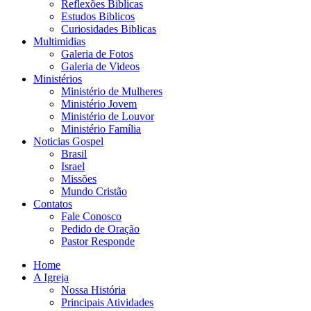
Reflexões Biblicas
Estudos Biblicos
Curiosidades Biblicas
Multimidias
Galeria de Fotos
Galeria de Videos
Ministérios
Ministério de Mulheres
Ministério Jovem
Ministério de Louvor
Ministério Família
Noticias Gospel
Brasil
Israel
Missões
Mundo Cristão
Contatos
Fale Conosco
Pedido de Oração
Pastor Responde
Home
A Igreja
Nossa História
Principais Atividades