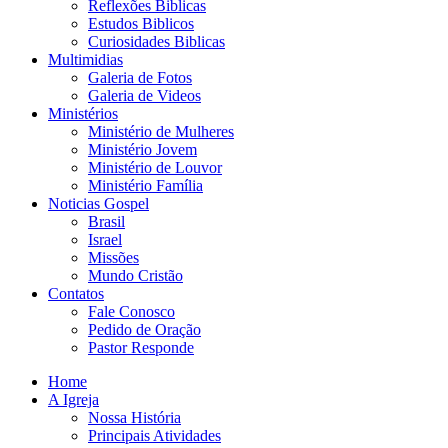
Reflexões Biblicas
Estudos Biblicos
Curiosidades Biblicas
Multimidias
Galeria de Fotos
Galeria de Videos
Ministérios
Ministério de Mulheres
Ministério Jovem
Ministério de Louvor
Ministério Família
Noticias Gospel
Brasil
Israel
Missões
Mundo Cristão
Contatos
Fale Conosco
Pedido de Oração
Pastor Responde
Home
A Igreja
Nossa História
Principais Atividades