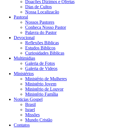
Doações Dizimos e Ofertas
Dias de Cultos
Nossa Localização
Pastoral
Nossos Pastores
Conheça Nosso Pastor
Palavra do Pastor
Devocional
Reflexões Biblicas
Estudos Biblicos
Curiosidades Biblicas
Multimidias
Galeria de Fotos
Galeria de Videos
Ministérios
Ministério de Mulheres
Ministério Jovem
Ministério de Louvor
Ministério Família
Noticias Gospel
Brasil
Israel
Missões
Mundo Cristão
Contatos