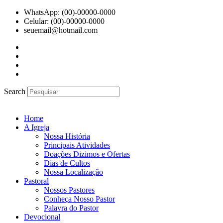
Ir
WhatsApp: (00)-00000-0000
para
Celular: (00)-00000-0000
o
seuemail@hotmail.com
conteúdo
Search
Home
A Igreja
Nossa História
Principais Atividades
Doações Dizimos e Ofertas
Dias de Cultos
Nossa Localização
Pastoral
Nossos Pastores
Conheça Nosso Pastor
Palavra do Pastor
Devocional