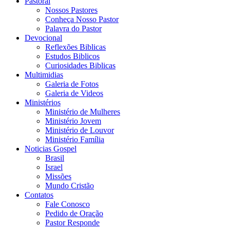
Pastoral
Nossos Pastores
Conheça Nosso Pastor
Palavra do Pastor
Devocional
Reflexões Biblicas
Estudos Biblicos
Curiosidades Biblicas
Multimidias
Galeria de Fotos
Galeria de Videos
Ministérios
Ministério de Mulheres
Ministério Jovem
Ministério de Louvor
Ministério Família
Noticias Gospel
Brasil
Israel
Missões
Mundo Cristão
Contatos
Fale Conosco
Pedido de Oração
Pastor Responde