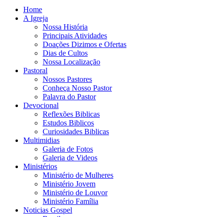
Home
A Igreja
Nossa História
Principais Atividades
Doações Dizimos e Ofertas
Dias de Cultos
Nossa Localização
Pastoral
Nossos Pastores
Conheça Nosso Pastor
Palavra do Pastor
Devocional
Reflexões Biblicas
Estudos Biblicos
Curiosidades Biblicas
Multimidias
Galeria de Fotos
Galeria de Videos
Ministérios
Ministério de Mulheres
Ministério Jovem
Ministério de Louvor
Ministério Família
Noticias Gospel