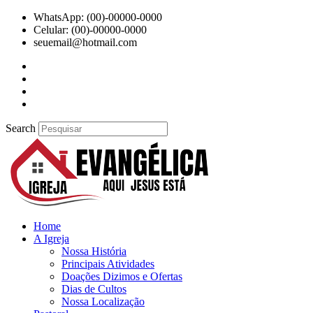
Ir
WhatsApp: (00)-00000-0000
para
Celular: (00)-00000-0000
o
seuemail@hotmail.com
conteúdo
Search
Home
A Igreja
Nossa História
Principais Atividades
Doações Dizimos e Ofertas
Dias de Cultos
Nossa Localização