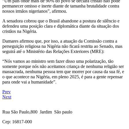
“Um país onde mais de 90% do povo se declara cristão não pode
permanecer omisso e inerte diante de tamanha brutalidade contra
nossos irmãos nigerianos”, afirmou.
A senadora cobrou que o Brasil abandone a postura de silêncio e
defendeu uma posição clara e diplomática diante da situação dos
cristãos na Nigéria.
Damares afirmou que, por isso, a atuação da Comissão contra a
perseguição religiosa na Nigéria não ficará restrita ao Senado, mas
seguirá até o Ministério das Relações Exteriores (MRE):
“Nós vamos ao ministro sem fazer disso uma polarização, tão
somente porque nós não aceitamos criança de nenhuma religião ser
massacrada, nenhuma pessoa tem que morrer por causa da sua fé, e
o que acontece na Nigéria, em pleno 2025, é para a gente repensar
para onde vai a humanidade”.
Prev
Next
Rua São Paulo,800 Jardim São paulo
Cep: 16817-000