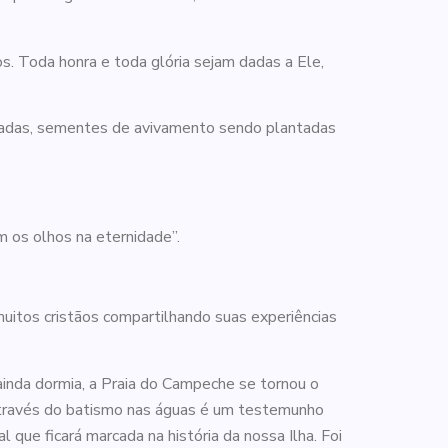
. Toda honra e toda glória sejam dadas a Ele,
madas, sementes de avivamento sendo plantadas
m os olhos na eternidade”.
 muitos cristãos compartilhando suas experiências
ainda dormia, a Praia do Campeche se tornou o
 através do batismo nas águas é um testemunho
ue ficará marcada na história da nossa Ilha. Foi