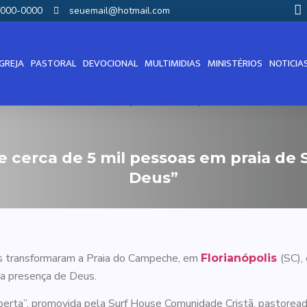
00000-0000
seuemail@hotmail.com
IGREJA
PASTORAL
DEVOCIONAL
MULTIMIDIAS
MINISTÉRIOS
NOTICIA
 cerca de 5 mil pessoas em praia de
Deus”
as transformaram a Praia do Campeche, em
(SC),
Florianópolis
da presença de Deus.
erta”, promovida pela Surf House Comunidade Cristã, pastoreada