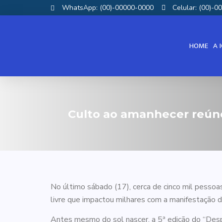
WhatsApp: (00)-00000-0000
Celular: (00)-
HOME
A 
Culto ao amanhecer reúne
No último sábado (17), cerca de cinco mil pesso
livre que impactou milhares com a manifestação 
Antes mesmo do sol nascer, a 5ª edição do “Desp