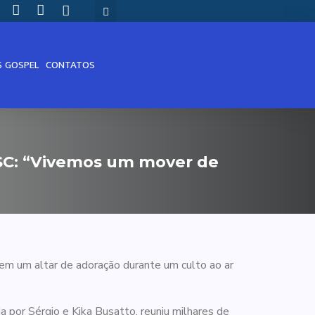
S GOSPEL
CONTATOS
 SC: “Vivemos um mover de
 em um altar de adoração durante um culto ao ar
 por Sérgio e Kika Busatto, reuniu milhares de