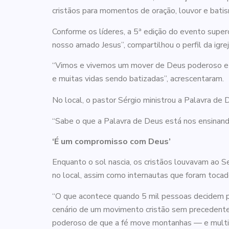
cristãos para momentos de oração, louvor e bati
Conforme os líderes, a 5ª edição do evento supe
nosso amado Jesus”, compartilhou o perfil da igrej
“Vimos e vivemos um mover de Deus poderoso e 
e muitas vidas sendo batizadas”, acrescentaram.
No local, o pastor Sérgio ministrou a Palavra de D
“Sabe o que a Palavra de Deus está nos ensinand
‘É um compromisso com Deus’
Enquanto o sol nascia, os cristãos louvavam ao S
no local, assim como internautas que foram tocad
“O que acontece quando 5 mil pessoas decidem pr
cenário de um movimento cristão sem precedentes
poderoso de que a fé move montanhas — e multidõe