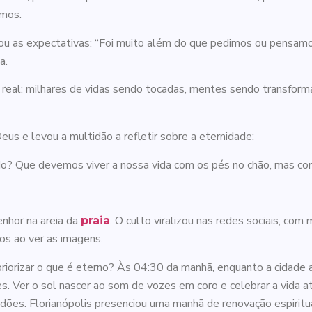
smos.
rou as expectativas: “Foi muito além do que pedimos ou pensamos
a.
real: milhares de vidas sendo tocadas, mentes sendo transfor
eus e levou a multidão a refletir sobre a eternidade:
o? Que devemos viver a nossa vida com os pés no chão, mas co
enhor na areia da
. O culto viralizou nas redes sociais, com
praia
os ao ver as imagens.
iorizar o que é eterno? ​Às 04:30 da manhã, enquanto a cidade 
. ​Ver o sol nascer ao som de vozes em coro e celebrar a vida
s. Florianópolis presenciou uma manhã de renovação espiritual q