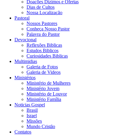
Doações Dizimos e Ofertas
Dias de Cultos
Nossa Localização
Pastoral
Nossos Pastores
Conheça Nosso Pastor
Palavra do Pastor
Devocional
Reflexões Biblicas
Estudos Biblicos
Curiosidades Biblicas
Multimidias
Galeria de Fotos
Galeria de Videos
Ministérios
Ministério de Mulheres
Ministério Jovem
Ministério de Louvor
Ministério Família
Noticias Gospel
Brasil
Israel
Missões
Mundo Cristão
Contatos