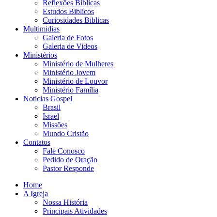
Reflexões Biblicas
Estudos Biblicos
Curiosidades Biblicas
Multimidias
Galeria de Fotos
Galeria de Videos
Ministérios
Ministério de Mulheres
Ministério Jovem
Ministério de Louvor
Ministério Família
Noticias Gospel
Brasil
Israel
Missões
Mundo Cristão
Contatos
Fale Conosco
Pedido de Oração
Pastor Responde
Home
A Igreja
Nossa História
Principais Atividades