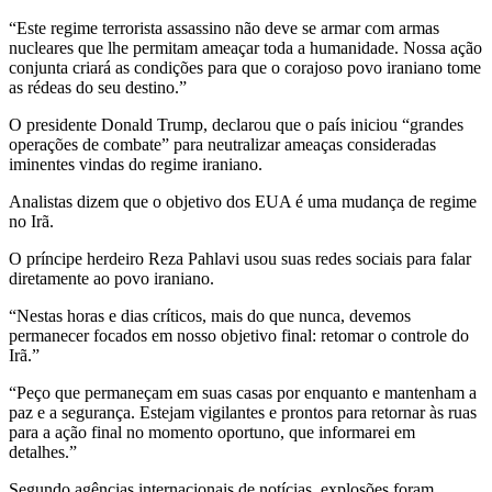
“Este regime terrorista assassino não deve se armar com armas
nucleares que lhe permitam ameaçar toda a humanidade. Nossa ação
conjunta criará as condições para que o corajoso povo iraniano tome
as rédeas do seu destino.”
O presidente Donald Trump, declarou que o país iniciou “grandes
operações de combate” para neutralizar ameaças consideradas
iminentes vindas do regime iraniano.
Analistas dizem que o objetivo dos EUA é uma mudança de regime
no Irã.
O príncipe herdeiro Reza Pahlavi usou suas redes sociais para falar
diretamente ao povo iraniano.
“Nestas horas e dias críticos, mais do que nunca, devemos
permanecer focados em nosso objetivo final: retomar o controle do
Irã.”
“Peço que permaneçam em suas casas por enquanto e mantenham a
paz e a segurança. Estejam vigilantes e prontos para retornar às ruas
para a ação final no momento oportuno, que informarei em
detalhes.”
Segundo agências internacionais de notícias, explosões foram