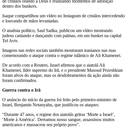
de cristãos orando a Deus e realizando momentos de adoração
dentro dos bunkers.
Isaque compartilhou um vídeo no Instagram de cristãos intercedendo
e louvando de mãos levantadas.
O analista político, Saul Sadka, publicou um vídeo mostrando
judeus cantando e dançando com palmas, em um bunker na capital
Tel Aviv.
Imagens nas redes sociais também mostraram iranianos nas ruas
comemorando o ataque contra o regime islâmico de Ali Khamenei.
De acordo com a Reuters, Israel afirmou que o aiatolá Ali
Khamenei, líder supremo do Irã, e o presidente Masoud Pezeshkian
foram alvos do ataque, mas os desdobramentos da ação ainda não
foram confirmados.
Guerra contra o Irã
O anúncio do início da guerra foi feito pelo primeiro-ministro de
Israel, Benjamin Netanyahu, que justificou os ataques:
“Durante 47 anos, o regime dos aiatolás gritou ‘Morte a Israel’,
‘Morte à América’. Derramou nosso sangue, assassinou muitos
americanos e massacrou seu próprio povo”.