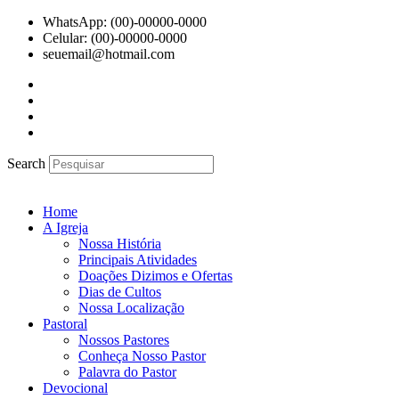
Ir
WhatsApp: (00)-00000-0000
para
Celular: (00)-00000-0000
o
seuemail@hotmail.com
conteúdo
Search
Home
A Igreja
Nossa História
Principais Atividades
Doações Dizimos e Ofertas
Dias de Cultos
Nossa Localização
Pastoral
Nossos Pastores
Conheça Nosso Pastor
Palavra do Pastor
Devocional