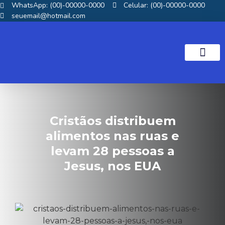
WhatsApp: (00)-00000-0000
Celular: (00)-00000-0000
seuemail@hotmail.com
NOTICIAS GOS
Cristãos distribuem
alimentos nas ruas e
levam 28 pessoas a
Jesus, nos EUA