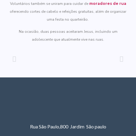
Voluntários também se uniram para cuidar de
moradores de rua
oferecendo cortes de cabelo e refeições gratuitas, além de organizar
uma festa no quarteirão.
Na ocasião, duas pessoas aceitaram Jesus, incluindo um
adolescente que atualmente vive nas ruas.
Rua São Paulo,800 Jardim São paulo