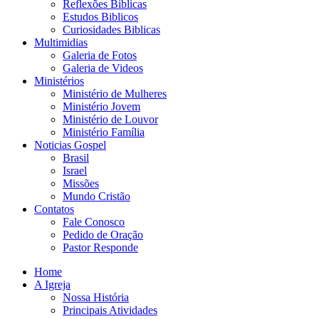
Reflexões Biblicas
Estudos Biblicos
Curiosidades Biblicas
Multimidias
Galeria de Fotos
Galeria de Videos
Ministérios
Ministério de Mulheres
Ministério Jovem
Ministério de Louvor
Ministério Família
Noticias Gospel
Brasil
Israel
Missões
Mundo Cristão
Contatos
Fale Conosco
Pedido de Oração
Pastor Responde
Home
A Igreja
Nossa História
Principais Atividades