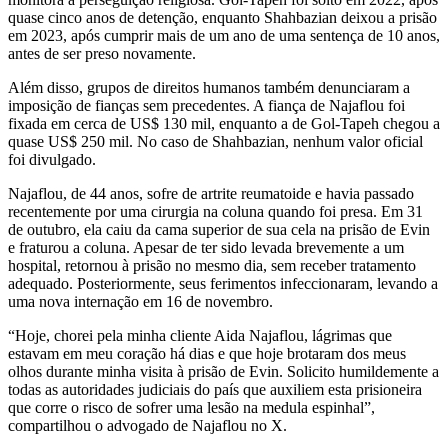
quase cinco anos de detenção, enquanto Shahbazian deixou a prisão
em 2023, após cumprir mais de um ano de uma sentença de 10 anos,
antes de ser preso novamente.
Além disso, grupos de direitos humanos também denunciaram a
imposição de fianças sem precedentes. A fiança de Najaflou foi
fixada em cerca de US$ 130 mil, enquanto a de Gol-Tapeh chegou a
quase US$ 250 mil. No caso de Shahbazian, nenhum valor oficial
foi divulgado.
Najaflou, de 44 anos, sofre de artrite reumatoide e havia passado
recentemente por uma cirurgia na coluna quando foi presa. Em 31
de outubro, ela caiu da cama superior de sua cela na prisão de Evin
e fraturou a coluna. Apesar de ter sido levada brevemente a um
hospital, retornou à prisão no mesmo dia, sem receber tratamento
adequado. Posteriormente, seus ferimentos infeccionaram, levando a
uma nova internação em 16 de novembro.
“Hoje, chorei pela minha cliente Aida Najaflou, lágrimas que
estavam em meu coração há dias e que hoje brotaram dos meus
olhos durante minha visita à prisão de Evin. Solicito humildemente a
todas as autoridades judiciais do país que auxiliem esta prisioneira
que corre o risco de sofrer uma lesão na medula espinhal”,
compartilhou o advogado de Najaflou no X.