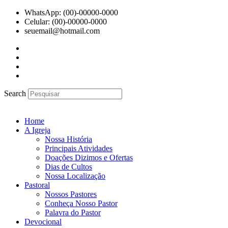
Ir
WhatsApp: (00)-00000-0000
para
Celular: (00)-00000-0000
o
seuemail@hotmail.com
conteúdo
Search
Home
A Igreja
Nossa História
Principais Atividades
Doações Dizimos e Ofertas
Dias de Cultos
Nossa Localização
Pastoral
Nossos Pastores
Conheça Nosso Pastor
Palavra do Pastor
Devocional