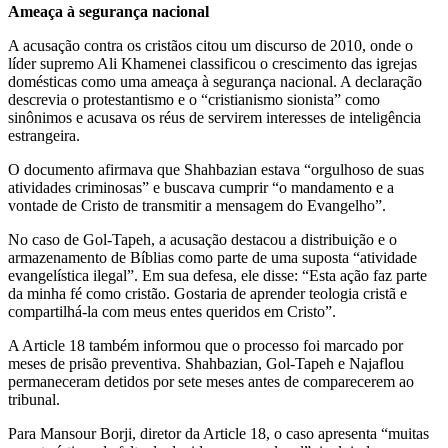
Ameaça à segurança nacional
A acusação contra os cristãos citou um discurso de 2010, onde o
líder supremo Ali Khamenei classificou o crescimento das igrejas
domésticas como uma ameaça à segurança nacional. A declaração
descrevia o protestantismo e o “cristianismo sionista” como
sinônimos e acusava os réus de servirem interesses de inteligência
estrangeira.
O documento afirmava que Shahbazian estava “orgulhoso de suas
atividades criminosas” e buscava cumprir “o mandamento e a
vontade de Cristo de transmitir a mensagem do Evangelho”.
No caso de Gol-Tapeh, a acusação destacou a distribuição e o
armazenamento de Bíblias como parte de uma suposta “atividade
evangelística ilegal”. Em sua defesa, ele disse: “Esta ação faz parte
da minha fé como cristão. Gostaria de aprender teologia cristã e
compartilhá-la com meus entes queridos em Cristo”.
A Article 18 também informou que o processo foi marcado por
meses de prisão preventiva. Shahbazian, Gol-Tapeh e Najaflou
permaneceram detidos por sete meses antes de comparecerem ao
tribunal.
Para Mansour Borji, diretor da Article 18, o caso apresenta “muitas