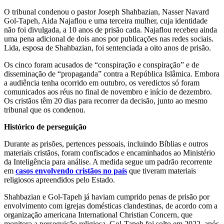
O tribunal condenou o pastor Joseph Shahbazian, Nasser Navard
Gol-Tapeh, Aida Najaflou e uma terceira mulher, cuja identidade
não foi divulgada, a 10 anos de prisão cada. Najaflou recebeu ainda
uma pena adicional de dois anos por publicações nas redes sociais.
Lida, esposa de Shahbazian, foi sentenciada a oito anos de prisão.
Os cinco foram acusados ​​de “conspiração e conspiração” e de
disseminação de “propaganda” contra a República Islâmica. Embora
a audiência tenha ocorrido em outubro, os veredictos só foram
comunicados aos réus no final de novembro e início de dezembro.
Os cristãos têm 20 dias para recorrer da decisão, junto ao mesmo
tribunal que os condenou.
Histórico de perseguição
Durante as prisões, pertences pessoais, incluindo Bíblias e outros
materiais cristãos, foram confiscados e encaminhados ao Ministério
da Inteligência para análise. A medida segue um padrão recorrente
em
casos envolvendo cristãos no país
que tiveram materiais
religiosos apreendidos pelo Estado.
Shahbazian e Gol-Tapeh já haviam cumprido penas de prisão por
envolvimento com igrejas domésticas clandestinas, de acordo com a
organização americana International Christian Concern, que
monitora a perseguição religiosa. Gol-Tapeh foi solto em 2022, após