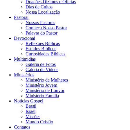
Doações Dizimos e Ofertas
Dias de Cultos
Nossa Localização
Pastoral
Nossos Pastores
Conheça Nosso Pastor
Palavra do Pastor
Devocional
Reflexões Biblicas
Estudos Biblicos
Curiosidades Biblicas
Multimidias
Galeria de Fotos
Galeria de Videos
Ministérios
Ministério de Mulheres
Ministério Jovem
Ministério de Louvor
Ministério Família
Noticias Gospel
Brasil
Israel
Missões
Mundo Cristão
Contatos