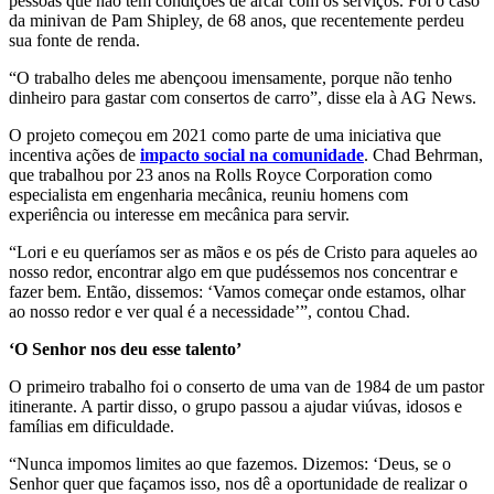
pessoas que não têm condições de arcar com os serviços. Foi o caso
da minivan de Pam Shipley, de 68 anos, que recentemente perdeu
sua fonte de renda.
“O trabalho deles me abençoou imensamente, porque não tenho
dinheiro para gastar com consertos de carro”, disse ela à AG News.
O projeto começou em 2021 como parte de uma iniciativa que
incentiva ações de
impacto social na comunidade
. Chad Behrman,
que trabalhou por 23 anos na Rolls Royce Corporation como
especialista em engenharia mecânica, reuniu homens com
experiência ou interesse em mecânica para servir.
“Lori e eu queríamos ser as mãos e os pés de Cristo para aqueles ao
nosso redor, encontrar algo em que pudéssemos nos concentrar e
fazer bem. Então, dissemos: ‘Vamos começar onde estamos, olhar
ao nosso redor e ver qual é a necessidade’”, contou Chad.
‘O Senhor nos deu esse talento’
O primeiro trabalho foi o conserto de uma van de 1984 de um pastor
itinerante. A partir disso, o grupo passou a ajudar viúvas, idosos e
famílias em dificuldade.
“Nunca impomos limites ao que fazemos. Dizemos: ‘Deus, se o
Senhor quer que façamos isso, nos dê a oportunidade de realizar o