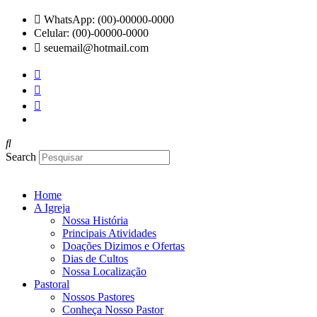
Ir
WhatsApp: (00)-00000-0000
para
Celular: (00)-00000-0000
o
seuemail@hotmail.com
conteúdo
Search
Home
A Igreja
Nossa História
Principais Atividades
Doações Dizimos e Ofertas
Dias de Cultos
Nossa Localização
Pastoral
Nossos Pastores
Conheça Nosso Pastor