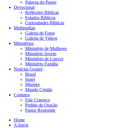
Palavra do Pastor
Devocional
Reflexões Biblicas
Estudos Biblicos
Curiosidades Biblicas
Multimidias
Galeria de Fotos
Galeria de Videos
Ministérios
Ministério de Mulheres
Ministério Jovem
Ministério de Louvor
Ministério Família
Noticias Gospel
Brasil
Israel
Missões
Mundo Cristão
Contatos
Fale Conosco
Pedido de Oração
Pastor Responde
Home
A Igreja