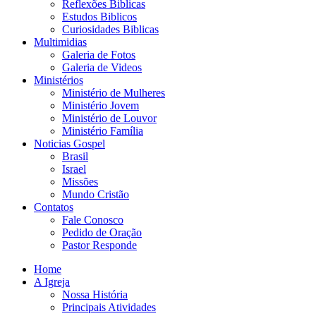
Reflexões Biblicas
Estudos Biblicos
Curiosidades Biblicas
Multimidias
Galeria de Fotos
Galeria de Videos
Ministérios
Ministério de Mulheres
Ministério Jovem
Ministério de Louvor
Ministério Família
Noticias Gospel
Brasil
Israel
Missões
Mundo Cristão
Contatos
Fale Conosco
Pedido de Oração
Pastor Responde
Home
A Igreja
Nossa História
Principais Atividades