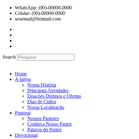
Ir
WhatsApp: (00)-00000-0000
para
Celular: (00)-00000-0000
o
seuemail@hotmail.com
conteúdo
Search
Home
A Igreja
Nossa História
Principais Atividades
Doações Dizimos e Ofertas
Dias de Cultos
Nossa Localização
Pastoral
Nossos Pastores
Conheça Nosso Pastor
Palavra do Pastor
Devocional