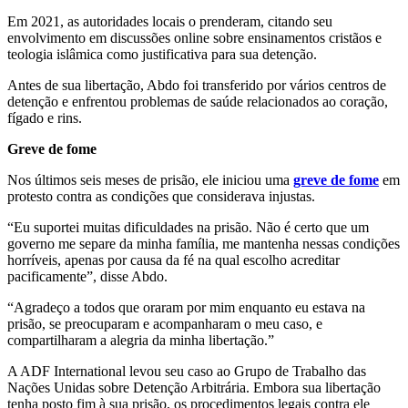
Em 2021, as autoridades locais o prenderam, citando seu
envolvimento em discussões online sobre ensinamentos cristãos e
teologia islâmica como justificativa para sua detenção.
Antes de sua libertação, Abdo foi transferido por vários centros de
detenção e enfrentou problemas de saúde relacionados ao coração,
fígado e rins.
Greve de fome
Nos últimos seis meses de prisão, ele iniciou uma
greve de fome
em
protesto contra as condições que considerava injustas.
“Eu suportei muitas dificuldades na prisão. Não é certo que um
governo me separe da minha família, me mantenha nessas condições
horríveis, apenas por causa da fé na qual escolho acreditar
pacificamente”, disse Abdo.
“Agradeço a todos que oraram por mim enquanto eu estava na
prisão, se preocuparam e acompanharam o meu caso, e
compartilharam a alegria da minha libertação.”
A ADF International levou seu caso ao Grupo de Trabalho das
Nações Unidas sobre Detenção Arbitrária. Embora sua libertação
tenha posto fim à sua prisão, os procedimentos legais contra ele