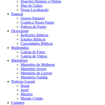
Doações Dizimos e Ofertas
Dias de Cultos
Nossa Localização
Pastoral
Nossos Pastores
Conheça Nosso Pastor
Palavra do Pastor
Devocional
Reflexões Biblicas
Estudos Biblicos
Curiosidades Biblicas
Multimidias
Galeria de Fotos
Galeria de Videos
Ministérios
Ministério de Mulheres
Ministério Jovem
Ministério de Louvor
Ministério Família
Noticias Gospel
Brasil
Israel
Missões
Mundo Cristão
Contatos