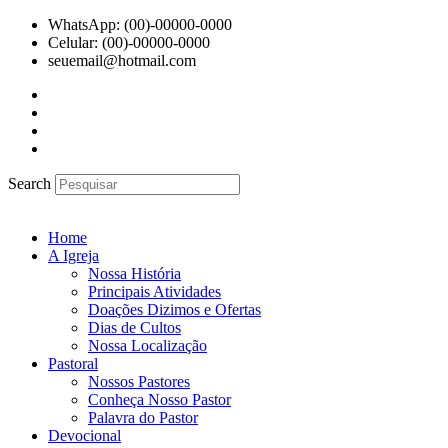
Ir
WhatsApp: (00)-00000-0000
para
Celular: (00)-00000-0000
o
seuemail@hotmail.com
conteúdo
Search
Home
A Igreja
Nossa História
Principais Atividades
Doações Dizimos e Ofertas
Dias de Cultos
Nossa Localização
Pastoral
Nossos Pastores
Conheça Nosso Pastor
Palavra do Pastor
Devocional