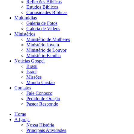
Reflexões Biblicas
Estudos Biblicos
Curiosidades Biblicas
Multimidias
Galeria de Fotos
Galeria de Videos
Ministérios
Ministério de Mulheres
Ministério Jovem
Ministério de Louvor
Ministério Família
Noticias Gospel
Brasil
Israel
Missões
Mundo Cristão
Contatos
Fale Conosco
Pedido de Oração
Pastor Responde
Home
A Igreja
Nossa História
Principais Atividades