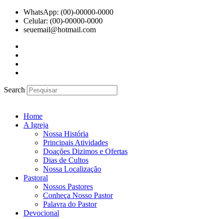
Ir
WhatsApp: (00)-00000-0000
para
Celular: (00)-00000-0000
o
seuemail@hotmail.com
conteúdo
Search
Home
A Igreja
Nossa História
Principais Atividades
Doações Dizimos e Ofertas
Dias de Cultos
Nossa Localização
Pastoral
Nossos Pastores
Conheça Nosso Pastor
Palavra do Pastor
Devocional