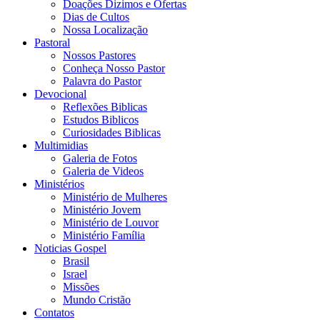
Doações Dizimos e Ofertas
Dias de Cultos
Nossa Localização
Pastoral
Nossos Pastores
Conheça Nosso Pastor
Palavra do Pastor
Devocional
Reflexões Biblicas
Estudos Biblicos
Curiosidades Biblicas
Multimidias
Galeria de Fotos
Galeria de Videos
Ministérios
Ministério de Mulheres
Ministério Jovem
Ministério de Louvor
Ministério Família
Noticias Gospel
Brasil
Israel
Missões
Mundo Cristão
Contatos