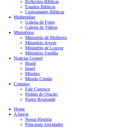
Reflexões Biblicas
Estudos Biblicos
Curiosidades Biblicas
Multimidias
Galeria de Fotos
Galeria de Videos
Ministérios
Ministério de Mulheres
Ministério Jovem
Ministério de Louvor
Ministério Família
Noticias Gospel
Brasil
Israel
Missões
Mundo Cristão
Contatos
Fale Conosco
Pedido de Oração
Pastor Responde
Home
A Igreja
Nossa História
Principais Atividades