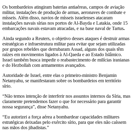
Os bombardeios atingiram baterias antiaéreas, campos de aviação
militar, instalações de produção de armas, aeronaves de combate e
mísseis. Além disso, navios de mísseis israelenses atacaram
instalações navais sírias nos portos de Al-Bayda e Latakia, onde 15
embarcações navais estavam atracadas, e na base naval de Tartus
.
Ainda segundo a Reuters, o objetivo desses ataques é destruir armas
estratégicas e infraestrutura militar para evitar que sejam utilizadas
por grupos rebeldes que derrubaram Assad, alguns dos quais têm
raízes em movimentos ligados à Al-Qaeda e ao Estado Islâmico.
Israel também busca impedir o reabastecimento de milícias iranianas
e do Hezbollah com armamentos avançados.
Autoridade de Israel, entre elas o primeiro-ministro Benjamin
Netanyahu, se manifestaram sobre os bombardeios em território
sírio.
“Não temos intenção de interferir nos assuntos internos da Síria, mas
claramente pretendemos fazer o que for necessário para garantir
nossa segurança”, disse Netanyahu.
“Eu autorizei a força aérea a bombardear capacidades militares
estratégicas deixadas pelo exército sírio, para que eles não caíssem
nas mãos dos jihadistas.”