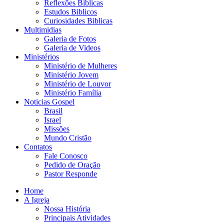
Reflexões Biblicas
Estudos Biblicos
Curiosidades Biblicas
Multimidias
Galeria de Fotos
Galeria de Videos
Ministérios
Ministério de Mulheres
Ministério Jovem
Ministério de Louvor
Ministério Família
Noticias Gospel
Brasil
Israel
Missões
Mundo Cristão
Contatos
Fale Conosco
Pedido de Oração
Pastor Responde
Home
A Igreja
Nossa História
Principais Atividades