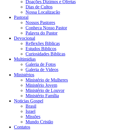
Doações Dizimos e Ofertas
Dias de Cultos
Nossa Localização
Pastoral
Nossos Pastores
Conheça Nosso Pastor
Palavra do Pastor
Devocional
Reflexões Biblicas
Estudos Biblicos
Curiosidades Biblicas
Multimidias
Galeria de Fotos
Galeria de Videos
Ministérios
Ministério de Mulheres
Ministério Jovem
Ministério de Louvor
Ministério Família
Noticias Gospel
Brasil
Israel
Missões
Mundo Cristão
Contatos