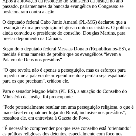
Após a aprovação da resolução do Ministério da Justiça no ano
passado, parlamentares da bancada evangélica no Congresso se
posicionaram contra a ação.
O deputado federal Cabo Junio Amaral (PL-MG) declarou que a
resolução é uma perseguição religiosa contra os cristãos. O político
ainda convidou o presidente do conselho, Douglas Martins, para
prestar depoimento na Câmara.
Segundo o deputado federal Messias Donato (Republicanos-ES), a
medida é uma maneira de proibir que os evangélicos “levem a
Palavra de Deus nos presídios”.
“O que revolta não é apenas a perseguição, mas os esforços para
impedir que a palavra de arrependimento e perdão seja espalhada
para os que precisam”, criticou ele.
Para o senador Magno Malta (PL-ES), a atuação do Conselho do
Ministério da Justiça foi preocupante.
“Pode potencialmente resultar em uma perseguição religiosa, o que é
inaceitável em qualquer lugar do Brasil, inclusive nos presídios”,
ressaltou ele, em entrevista à Gazeta do Povo.
“É necessário compreender por que esse conselho está ‘orientando’
as práticas religiosas dos detentos, especialmente com foco nos