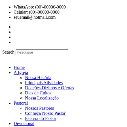
Ir
WhatsApp: (00)-00000-0000
para
Celular: (00)-00000-0000
o
seuemail@hotmail.com
conteúdo
Search
Home
A Igreja
Nossa História
Principais Atividades
Doações Dizimos e Ofertas
Dias de Cultos
Nossa Localização
Pastoral
Nossos Pastores
Conheça Nosso Pastor
Palavra do Pastor
Devocional